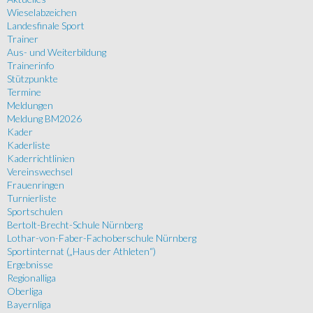
Wieselabzeichen
Landesfinale Sport
Trainer
Aus- und Weiterbildung
Trainerinfo
Stützpunkte
Termine
Meldungen
Meldung BM2026
Kader
Kaderliste
Kaderrichtlinien
Vereinswechsel
Frauenringen
Turnierliste
Sportschulen
Bertolt-Brecht-Schule Nürnberg
Lothar-von-Faber-Fachoberschule Nürnberg
Sportinternat („Haus der Athleten“)
Ergebnisse
Regionalliga
Oberliga
Bayernliga