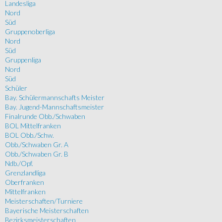
Landesliga
Nord
Süd
Gruppenoberliga
Nord
Süd
Gruppenliga
Nord
Süd
Schüler
Bay. Schülermannschafts Meister
Bay. Jugend-Mannschaftsmeister
Finalrunde Obb./Schwaben
BOL Mittelfranken
BOL Obb./Schw.
Obb./Schwaben Gr. A
Obb./Schwaben Gr. B
Ndb./Opf.
Grenzlandliga
Oberfranken
Mittelfranken
Meisterschaften/Turniere
Bayerische Meisterschaften
Bezirksmeisterschaften