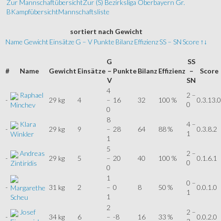
Zur Mannschaftübersicht
Zur (S) Bezirksliga Oberbayern Gr.
B
Kampfübersicht
Mannschaftsliste
sortiert
nach Gewicht
Name
Gewicht
Einsätze
G – V
Punkte
Bilanz
Effizienz
SS – SN
Score
↑↓
G
SS
#
Name
Gewicht
Einsätze
–
Punkte
Bilanz
Effizienz
–
Score
V
SN
4
Raphael
2 –
-
29 kg
4
–
16
32
100 %
0.3.13.0
0
Minchev
0
8
Klara
4 –
-
29 kg
9
–
28
64
88 %
0.3.8.2
1
Winkler
1
5
Andreas
2 –
-
29 kg
5
–
20
40
100 %
0.1.6.1
0
Zintiridis
0
1
0 –
-
31 kg
2
–
0
8
50 %
0.0.1.0
Margarethe
1
1
Scheu
2
Josef
2 –
-
34 kg
6
–
-8
16
33 %
0.0.2.0