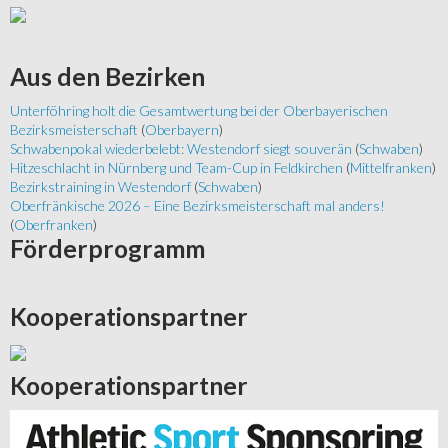
Aus
den Bezirken
Unterföhring holt die Gesamtwertung bei der Oberbayerischen
Bezirksmeisterschaft
(
Oberbayern
)
Schwabenpokal wiederbelebt: Westendorf siegt souverän
(
Schwaben
)
Hitzeschlacht in Nürnberg und Team-Cup in Feldkirchen
(
Mittelfranken
)
Bezirkstraining in Westendorf
(
Schwaben
)
Oberfränkische 2026 – Eine Bezirksmeisterschaft mal anders!
(
Oberfranken
)
Förderprogramm
Kooperationspartner
Kooperationspartner