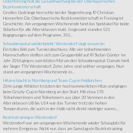
Unterföhring holt die Gesamtwertung bei der Oberbayerischen
Bezirksmeisterschaft
Großes Gedränge herrschte bei der Siegerehrung. © Christian
Hennerfein Die Oberbayerische Bezirksmeisterschaft in Freising ist
Geschichte. Am vergangenen Wochenende fand das Spektakel für beide
Stilarten für alle Altersklassen statt. Insgesamt standen 521
Begegnungen auf dem Programm. 355...
Schwabenpokal wiederbelebt: Westendorf siegt souverän
Ein tolles Bild zum Turnierabschluss: Alle vier teilnehmenden
Mannschaften stellten sich zum Gruppenbild auf. © Stefan Günter Im
Jahr 2016 ging es zum letzten Mal um den Schwabenpokal. Damals hieß
der Sieger TSV Westendorf. Zehn Jahre sind seither vergangen. Nun
stand am vergangenen Wochenende in...
Hitzeschlacht in Nürnberg und Team-Cup in Feldkirchen
Zehn junge Athleten trotzten der hochsommerlichen Hitze und gingen
beim Grizzly-Cup in Nürnberg an den Start. Mit etwa 170
Teilnehmerinnen und Teilnehmern aus über 20 Vereinen in den
Altersklassen U8 bis U14 war das Turnier trotz der hohen
Temperaturen, die auch in der Halle nicht direkt niedriger waren,...
Bezirkstraining in Westendorf
Westendorf war am vergangenen Wochenende wieder Schauplatz für
mehrere Ereignisse. Nicht nur, dass am Samstag ein Bezirkstraining