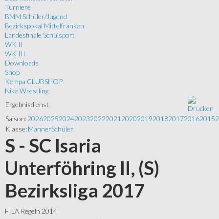
Turniere
BMM Schüler/Jugend
Bezirkspokal Mittelfranken
Landesfinale Schulsport
WK II
WK III
Downloads
Shop
Kempa CLUBSHOP
Nike Wrestling
Ergebnisdienst
Saison:
2026
2025
2024
2023
2022
2021
2020
2019
2018
2017
2016
2015
2
Klasse:
Männer
Schüler
S - SC Isaria
Unterföhring II, (S)
Bezirksliga 2017
FILA Regeln 2014