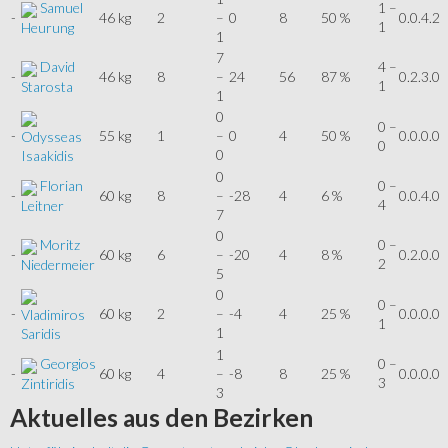
Samuel
1 –
-
46 kg
2
–
0
8
50 %
0.0.4.2
1
Heurung
1
7
David
4 –
-
46 kg
8
–
24
56
87 %
0.2.3.0
1
Starosta
1
0
0 –
-
55 kg
1
–
0
4
50 %
0.0.0.0
Odysseas
0
0
Isaakidis
0
Florian
0 –
-
60 kg
8
–
-28
4
6 %
0.0.4.0
4
Leitner
7
0
Moritz
0 –
-
60 kg
6
–
-20
4
8 %
0.2.0.0
2
Niedermeier
5
0
0 –
-
60 kg
2
–
-4
4
25 %
0.0.0.0
Vladimiros
1
1
Saridis
1
Georgios
0 –
-
60 kg
4
–
-8
8
25 %
0.0.0.0
3
Zintiridis
3
Aktuelles
aus den Bezirken