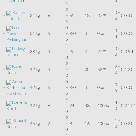
3
Eisenreich
4
2
Roman
0 –
-
34 kg
6
–
-6
18
37 %
0.0.3.0
3
Linhart
4
Leo
0
0 –
-
34 kg
5
–
-20
0
0 %
0.0.0.2
Daniel
4
5
Peddinghaus
1
Ludwig
0 –
-
38 kg
4
–
-9
7
21 %
0.3.5.1
2
Lechner
3
2
Boris
2 –
-
42 kg
4
–
4
20
62 %
0.1.2.0
0
Buch
2
Anna-
0
0 –
-
42 kg
5
–
-20
0
0 %
0.0.0.0
Katharina
5
5
Fürstenau
6
Berenike
4 –
-
42 kg
6
–
24
48
100 %
0.2.17.1
0
Kurth
0
2
Richard
1 –
-
46 kg
2
–
8
16
100 %
0.0.2.0
0
Buch
0
1