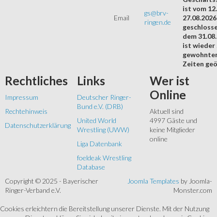
ist vom 12.
gs@brv-
Email
27.08.2026
ringen.de
geschloss
dem 31.08
ist wieder
gewohnte
Zeiten geö
Rechtliches
Links
Wer
ist
Online
Impressum
Deutscher Ringer-
Bund e.V. (DRB)
Rechtehinweis
Aktuell sind
United World
4997 Gäste und
Datenschutzerklärung
Wrestling (UWW)
keine Mitglieder
online
Liga Datenbank
foeldeak Wrestling
Database
Copyright © 2025 - Bayerischer
Joomla Templates
by Joomla-
Ringer-Verband e.V.
Monster.com
Cookies erleichtern die Bereitstellung unserer Dienste. Mit der Nutzung