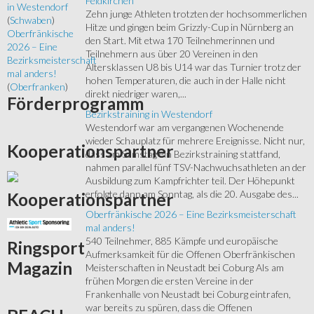
Feldkirchen
in Westendorf
Zehn junge Athleten trotzten der hochsommerlichen
(
Schwaben
)
Hitze und gingen beim Grizzly-Cup in Nürnberg an
Oberfränkische
den Start. Mit etwa 170 Teilnehmerinnen und
2026 – Eine
Teilnehmern aus über 20 Vereinen in den
Bezirksmeisterschaft
Altersklassen U8 bis U14 war das Turnier trotz der
mal anders!
hohen Temperaturen, die auch in der Halle nicht
(
Oberfranken
)
direkt niedriger waren,...
Förderprogramm
Bezirkstraining in Westendorf
Westendorf war am vergangenen Wochenende
wieder Schauplatz für mehrere Ereignisse. Nicht nur,
Kooperationspartner
dass am Samstag ein Bezirkstraining stattfand,
nahmen parallel fünf TSV-Nachwuchsathleten an der
Ausbildung zum Kampfrichter teil. Der Höhepunkt
erfolgte dann am Sonntag, als die 20. Ausgabe des...
Kooperationspartner
Oberfränkische 2026 – Eine Bezirksmeisterschaft
mal anders!
540 Teilnehmer, 885 Kämpfe und europäische
Ringsport
Aufmerksamkeit für die Offenen Oberfränkischen
Magazin
Meisterschaften in Neustadt bei Coburg Als am
frühen Morgen die ersten Vereine in der
Frankenhalle von Neustadt bei Coburg eintrafen,
war bereits zu spüren, dass die Offenen