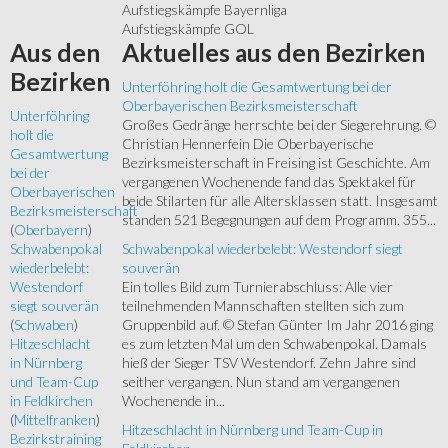
Aufstiegskämpfe Bayernliga
Aufstiegskämpfe GOL
Aktuelles
aus den Bezirken
Aus
den
Bezirken
Unterföhring holt die Gesamtwertung bei der
Oberbayerischen Bezirksmeisterschaft
Unterföhring
Großes Gedränge herrschte bei der Siegerehrung. ©
holt die
Christian Hennerfein Die Oberbayerische
Gesamtwertung
Bezirksmeisterschaft in Freising ist Geschichte. Am
bei der
vergangenen Wochenende fand das Spektakel für
Oberbayerischen
beide Stilarten für alle Altersklassen statt. Insgesamt
Bezirksmeisterschaft
standen 521 Begegnungen auf dem Programm. 355...
(
Oberbayern
)
Schwabenpokal wiederbelebt: Westendorf siegt
Schwabenpokal
souverän
wiederbelebt:
Ein tolles Bild zum Turnierabschluss: Alle vier
Westendorf
teilnehmenden Mannschaften stellten sich zum
siegt souverän
Gruppenbild auf. © Stefan Günter Im Jahr 2016 ging
(
Schwaben
)
es zum letzten Mal um den Schwabenpokal. Damals
Hitzeschlacht
hieß der Sieger TSV Westendorf. Zehn Jahre sind
in Nürnberg
seither vergangen. Nun stand am vergangenen
und Team-Cup
Wochenende in...
in Feldkirchen
(
Mittelfranken
)
Hitzeschlacht in Nürnberg und Team-Cup in
Bezirkstraining