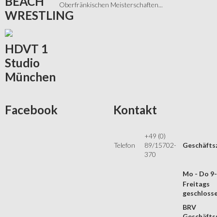
BEACH
Oberfränkischen Meisterschaften...
WRESTLING
HDVT
1
Studio
München
Facebook
Kontakt
+49 (0)
Telefon
89/15702-
Geschäfts
370
Mo - Do 9
Freitags
geschloss
BRV
Geschäftss