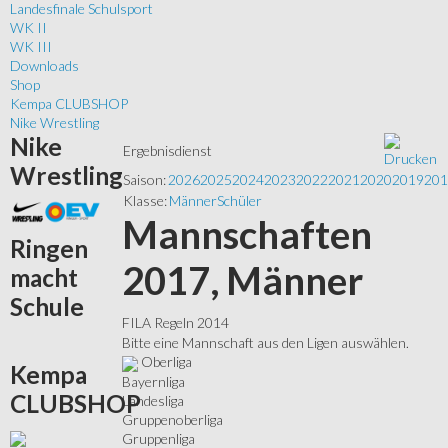
Landesfinale Schulsport
WK II
WK III
Downloads
Shop
Kempa CLUBSHOP
Nike Wrestling
Nike
Ergebnisdienst
Wrestling
Saison:
2026
2025
2024
2023
2022
2021
2020
2019
201
Klasse:
Männer
Schüler
Mannschaften
Ringen
2017, Männer
macht
Schule
FILA Regeln 2014
Bitte eine Mannschaft aus den Ligen auswählen.
Oberliga
Kempa
Bayernliga
CLUBSHOP
Landesliga
Gruppenoberliga
Gruppenliga