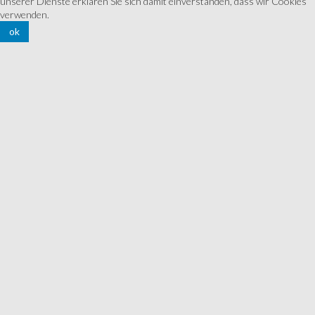
unserer Dienste erklären Sie sich damit einverstanden, dass wir Cookies
verwenden.
ok