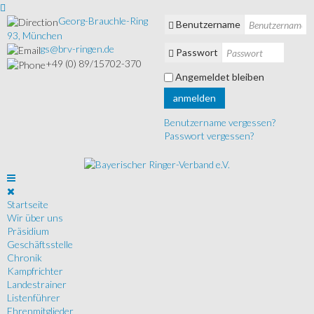
Georg-Brauchle-Ring
Benutzername
93, München
gs@brv-ringen.de
Passwort
+49 (0) 89/15702-370
Angemeldet bleiben
anmelden
Benutzername vergessen?
Passwort vergessen?
Startseite
Wir über uns
Präsidium
Geschäftsstelle
Chronik
Kampfrichter
Landestrainer
Listenführer
Ehrenmitglieder