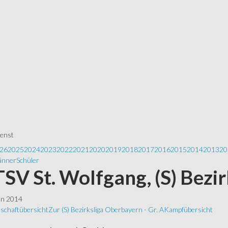
ienst
26
2025
2024
2023
2022
2021
2020
2019
2018
2017
2016
2015
2014
2013
20
nner
Schüler
 TSV St. Wolfgang, (S) Bezi
ln 2014
schaftübersicht
Zur (S) Bezirksliga Oberbayern - Gr. A
Kampfübersicht