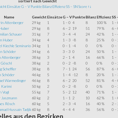
sortiert
nach Gewicht
icht
Einsätze
G – V
Punkte
Bilanz
Effizienz
SS – SN
Score
↑↓
Name
Gewicht
Einsätze
G – V
Punkte
Bilanz
Effizienz
SS 
rin Attenberger
29 kg
1
1 – 0
4
8
100 %
1 – 
 Huber
29 kg
8
6 – 2
19
51
79 %
6 – 
milian Schauer
31 kg
7
3 – 4
-4
24
42 %
1 – 
in Huber
34 kg
4
1 – 3
-8
8
25 %
0 – 
l Kiechle Seminario
34 kg
1
0 – 1
-4
0
0 %
0 – 
an Schöder
34 kg
6
3 – 3
0
24
50 %
1 – 
n Attenberger
38 kg
3
2 – 1
4
16
66 %
1 – 
 Göschl
38 kg
2
0 – 2
-8
0
0 %
0 – 
 Scheffler
38 kg
8
7 – 1
24
56
87 %
6 – 
n Schöder
46 kg
5
1 – 4
-12
8
20 %
1 – 
ael Warmedinger
46 kg
8
6 – 2
20
52
81 %
4 – 
 Karimi
50 kg
2
0 – 2
-8
0
0 %
0 – 
n Vogl
55 kg
7
5 – 2
12
40
71 %
1 – 
r Jaszmann
60 kg
2
1 – 1
2
10
62 %
1 – 
es Rösch
60 kg
5
2 – 3
-4
16
40 %
2 – 
mad Hussain Tadjik
60 kg
8
4 – 4
4
36
56 %
0 – 
lles
aus den Bezirken