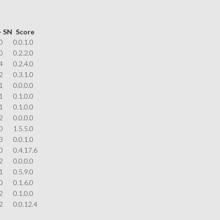
– SN
Score
0
0.0.1.0
0
0.2.2.0
4
0.2.4.0
2
0.3.1.0
1
0.0.0.0
1
0.1.0.0
1
0.1.0.0
2
0.0.0.0
0
1.5.5.0
3
0.0.1.0
0
0.4.17.6
2
0.0.0.0
1
0.5.9.0
0
0.1.6.0
2
0.1.0.0
2
0.0.12.4