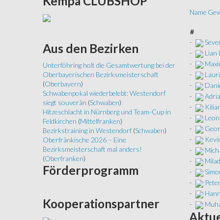
Kempa
CLUBSHOP
Name
Gew
#
-
Seve
Aus
den Bezirken
-
Lian
-
Maxi
Unterföhring holt die Gesamtwertung bei der
-
Laur
Oberbayerischen Bezirksmeisterschaft
(
Oberbayern
)
-
Danie
Schwabenpokal wiederbelebt: Westendorf
-
Adri
siegt souverän
(
Schwaben
)
-
Kilia
Hitzeschlacht in Nürnberg und Team-Cup in
-
Leon
Feldkirchen
(
Mittelfranken
)
-
Georg
Bezirkstraining in Westendorf
(
Schwaben
)
-
Kevi
Oberfränkische 2026 – Eine
Bezirksmeisterschaft mal anders!
-
Mich
(
Oberfranken
)
-
Milad
Förderprogramm
-
Simo
-
Pete
-
Hann
Kooperationspartner
-
Muha
Aktue