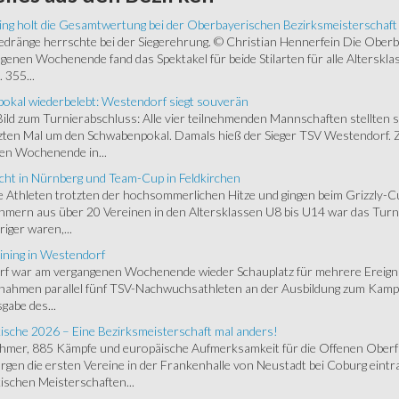
ing holt die Gesamtwertung bei der Oberbayerischen Bezirksmeisterschaft
ränge herrschte bei der Siegerehrung. © Christian Hennerfein Die Oberbay
enen Wochenende fand das Spektakel für beide Stilarten für alle Alterskl
 355...
okal wiederbelebt: Westendorf siegt souverän
 Bild zum Turnierabschluss: Alle vier teilnehmenden Mannschaften stellten 
zten Mal um den Schwabenpokal. Damals hieß der Sieger TSV Westendorf. 
en Wochenende in...
cht in Nürnberg und Team-Cup in Feldkirchen
 Athleten trotzten der hochsommerlichen Hitze und gingen beim Grizzly-C
hmern aus über 20 Vereinen in den Altersklassen U8 bis U14 war das Turnie
riger waren,...
ining in Westendorf
 war am vergangenen Wochenende wieder Schauplatz für mehrere Ereigniss
 nahmen parallel fünf TSV-Nachwuchsathleten an der Ausbildung zum Kampfr
gabe des...
ische 2026 – Eine Bezirksmeisterschaft mal anders!
ehmer, 885 Kämpfe und europäische Aufmerksamkeit für die Offenen Oberfr
gen die ersten Vereine in der Frankenhalle von Neustadt bei Coburg eintra
schen Meisterschaften...