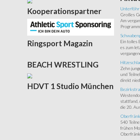
Unterföhr
Kooperationspartner
Großes Ged
Am vergang
Programm.
Schwabenp
Ein tolles
Ringsport
Magazin
es zum let
vergangen
Hitzeschla
BEACH
WRESTLING
Zehn junge
und Teilne
direkt nied
HDVT
1 Studio München
Bezirkstra
Westendorf
stattfand,
die 20. Aus
Oberfränk
540 Teiln
frühen Mor
Oberfränki