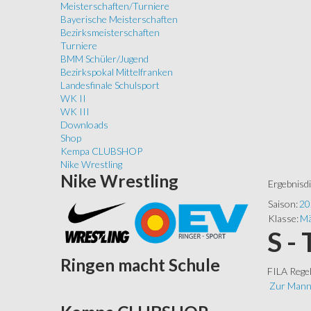
Meisterschaften/Turniere
Bayerische Meisterschaften
Bezirksmeisterschaften
Turniere
BMM Schüler/Jugend
Bezirkspokal Mittelfranken
Landesfinale Schulsport
WK II
WK III
Downloads
Shop
Kempa CLUBSHOP
Nike Wrestling
Nike
Wrestling
Ergebnisd
Saison:
20
Klasse:
Mä
S -
Ringen
macht Schule
FILA Rege
Zur Mann