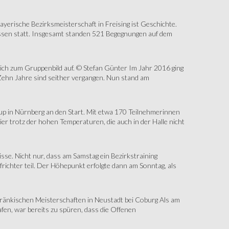
erische Bezirksmeisterschaft in Freising ist Geschichte.
assen statt. Insgesamt standen 521 Begegnungen auf dem
sich zum Gruppenbild auf. © Stefan Günter Im Jahr 2016 ging
Zehn Jahre sind seither vergangen. Nun stand am
up in Nürnberg an den Start. Mit etwa 170 Teilnehmerinnen
r trotz der hohen Temperaturen, die auch in der Halle nicht
e. Nicht nur, dass am Samstag ein Bezirkstraining
ichter teil. Der Höhepunkt erfolgte dann am Sonntag, als
änkischen Meisterschaften in Neustadt bei Coburg Als am
fen, war bereits zu spüren, dass die Offenen