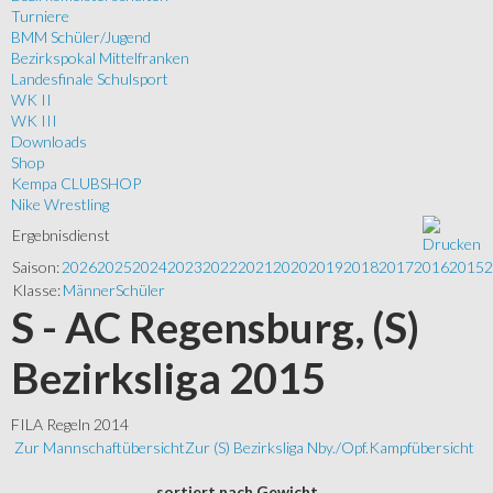
Turniere
BMM Schüler/Jugend
Bezirkspokal Mittelfranken
Landesfinale Schulsport
WK II
WK III
Downloads
Shop
Kempa CLUBSHOP
Nike Wrestling
Ergebnisdienst
Saison:
2026
2025
2024
2023
2022
2021
2020
2019
2018
2017
2016
2015
2
Klasse:
Männer
Schüler
S - AC Regensburg, (S)
Bezirksliga 2015
FILA Regeln 2014
Zur Mannschaftübersicht
Zur (S) Bezirksliga Nby./Opf.
Kampfübersicht
sortiert
nach Gewicht