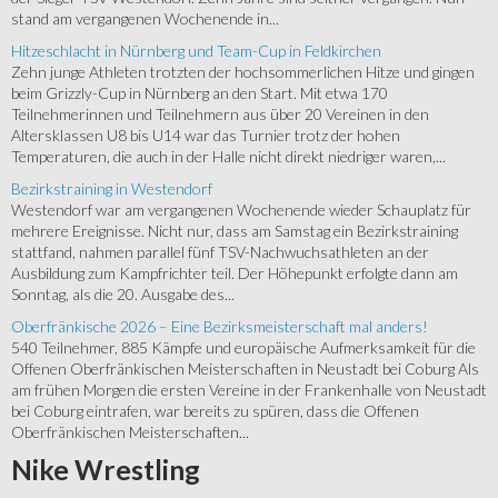
stand am vergangenen Wochenende in...
Hitzeschlacht in Nürnberg und Team-Cup in Feldkirchen
Zehn junge Athleten trotzten der hochsommerlichen Hitze und gingen
beim Grizzly-Cup in Nürnberg an den Start. Mit etwa 170
Teilnehmerinnen und Teilnehmern aus über 20 Vereinen in den
Altersklassen U8 bis U14 war das Turnier trotz der hohen
Temperaturen, die auch in der Halle nicht direkt niedriger waren,...
Bezirkstraining in Westendorf
Westendorf war am vergangenen Wochenende wieder Schauplatz für
mehrere Ereignisse. Nicht nur, dass am Samstag ein Bezirkstraining
stattfand, nahmen parallel fünf TSV-Nachwuchsathleten an der
Ausbildung zum Kampfrichter teil. Der Höhepunkt erfolgte dann am
Sonntag, als die 20. Ausgabe des...
Oberfränkische 2026 – Eine Bezirksmeisterschaft mal anders!
540 Teilnehmer, 885 Kämpfe und europäische Aufmerksamkeit für die
Offenen Oberfränkischen Meisterschaften in Neustadt bei Coburg Als
am frühen Morgen die ersten Vereine in der Frankenhalle von Neustadt
bei Coburg eintrafen, war bereits zu spüren, dass die Offenen
Oberfränkischen Meisterschaften...
Nike
Wrestling