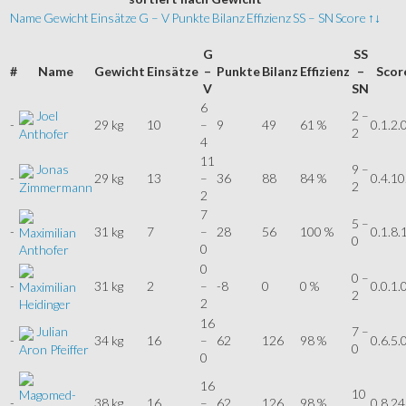
Name
Gewicht
Einsätze
G – V
Punkte
Bilanz
Effizienz
SS – SN
Score
↑↓
G
SS
#
Name
Gewicht
Einsätze
–
Punkte
Bilanz
Effizienz
–
Scor
V
SN
6
Joel
2 –
-
29 kg
10
–
9
49
61 %
0.1.2.
2
Anthofer
4
11
Jonas
9 –
-
29 kg
13
–
36
88
84 %
0.4.10
2
Zimmermann
2
7
5 –
-
31 kg
7
–
28
56
100 %
0.1.8.
Maximilian
0
0
Anthofer
0
0 –
-
31 kg
2
–
-8
0
0 %
0.0.1.
Maximilian
2
2
Heidinger
16
Julian
7 –
-
34 kg
16
–
62
126
98 %
0.6.5.
0
Aron Pfeiffer
0
16
10
Magomed-
-
38 kg
16
–
62
126
98 %
0.8.24