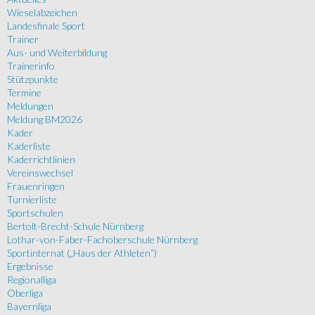
Wieselabzeichen
Landesfinale Sport
Trainer
Aus- und Weiterbildung
Trainerinfo
Stützpunkte
Termine
Meldungen
Meldung BM2026
Kader
Kaderliste
Kaderrichtlinien
Vereinswechsel
Frauenringen
Turnierliste
Sportschulen
Bertolt-Brecht-Schule Nürnberg
Lothar-von-Faber-Fachoberschule Nürnberg
Sportinternat („Haus der Athleten“)
Ergebnisse
Regionalliga
Oberliga
Bayernliga