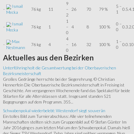
9
Ismail
5 –
-
76 kg
11
–
26
70
79 %
0.5.4.
1
Mecka
2
1
Ismail
0 –
-
76 kg
1
–
4
8
100 %
0.3.2.
0
Mecka
0
4
Max
1 –
-
76 kg
4
–
16
32
100 %
0.0.10
0
Nestmann
0
Aktuelles
aus den Bezirken
Unterföhring holt die Gesamtwertung bei der Oberbayerischen
Bezirksmeisterschaft
Großes Gedränge herrschte bei der Siegerehrung. © Christian
Hennerfein Die Oberbayerische Bezirksmeisterschaft in Freising ist
Geschichte. Am vergangenen Wochenende fand das Spektakel für beide
Stilarten für alle Altersklassen statt. Insgesamt standen 521
Begegnungen auf dem Programm. 355...
Schwabenpokal wiederbelebt: Westendorf siegt souverän
Ein tolles Bild zum Turnierabschluss: Alle vier teilnehmenden
Mannschaften stellten sich zum Gruppenbild auf. © Stefan Günter Im
Jahr 2016 ging es zum letzten Mal um den Schwabenpokal. Damals hieß
der Sieger TSV Westendorf. Zehn Jahre sind seither vergangen. Nun