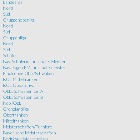
Landesliga
Nord
Süd
Gruppenoberliga
Nord
Süd
Gruppenliga
Nord
Süd
Schüler
Bay. Schülermannschafts Meister
Bay. Jugend-Mannschaftsmeister
Finalrunde Obb./Schwaben
BOL Mittelfranken
BOL Obb./Schw.
Obb./Schwaben Gr. A
Obb./Schwaben Gr. B
Ndb./Opf.
Grenzlandliga
Oberfranken
Mittelfranken
Meisterschaften/Turniere
Bayerische Meisterschaften
Bezirksmeisterschaften