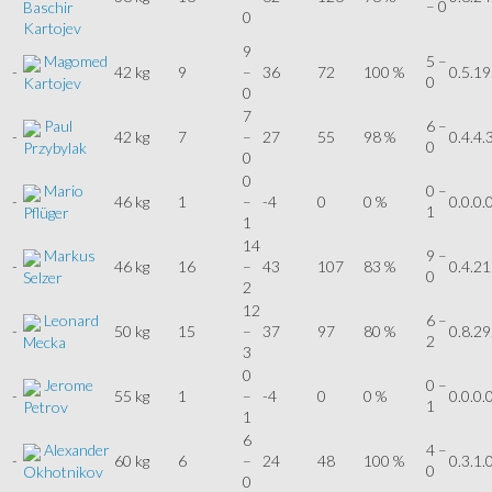
– 0
Baschir
0
Kartojev
9
Magomed
5 –
-
42 kg
9
–
36
72
100 %
0.5.19
0
Kartojev
0
7
Paul
6 –
-
42 kg
7
–
27
55
98 %
0.4.4.
0
Przybylak
0
0
Mario
0 –
-
46 kg
1
–
-4
0
0 %
0.0.0.
1
Pflüger
1
14
Markus
9 –
-
46 kg
16
–
43
107
83 %
0.4.21
0
Selzer
2
12
Leonard
6 –
-
50 kg
15
–
37
97
80 %
0.8.29
2
Mecka
3
0
Jerome
0 –
-
55 kg
1
–
-4
0
0 %
0.0.0.
1
Petrov
1
6
Alexander
4 –
-
60 kg
6
–
24
48
100 %
0.3.1.
0
Okhotnikov
0