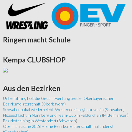
Ringen
macht Schule
Kempa
CLUBSHOP
Aus
den Bezirken
Unterföhring holt die Gesamtwertung bei der Oberbayerischen
Bezirksmeisterschaft
(
Oberbayern
)
Schwabenpokal wiederbelebt: Westendorf siegt souverän
(
Schwaben
)
Hitzeschlacht in Nürnberg und Team-Cup in Feldkirchen
(
Mittelfranken
)
Bezirkstraining in Westendorf
(
Schwaben
)
Oberfränkische 2026 – Eine Bezirksmeisterschaft mal anders!
(
Oberfranken
)