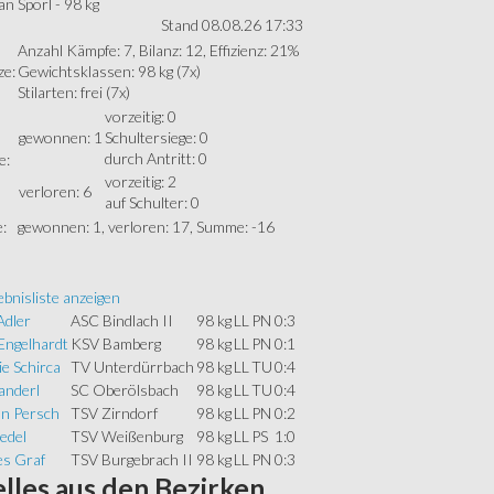
an Spörl - 98 kg
Stand 08.08.26 17:33
Anzahl Kämpfe: 7, Bilanz: 12, Effizienz: 21%
ze:
Gewichtsklassen: 98 kg (7x)
Stilarten: frei (7x)
vorzeitig: 0
gewonnen: 1
Schultersiege: 0
durch Antritt: 0
e:
vorzeitig: 2
verloren: 6
auf Schulter: 0
:
gewonnen: 1, verloren: 17, Summe: -16
bnisliste anzeigen
Adler
ASC Bindlach II
98 kg
LL
PN
0:3
Engelhardt
KSV Bamberg
98 kg
LL
PN
0:1
e Schirca
TV Unterdürrbach
98 kg
LL
TU
0:4
anderl
SC Oberölsbach
98 kg
LL
TU
0:4
an Persch
TSV Zirndorf
98 kg
LL
PN
0:2
edel
TSV Weißenburg
98 kg
LL
PS
1:0
s Graf
TSV Burgebrach II
98 kg
LL
PN
0:3
lles
aus den Bezirken