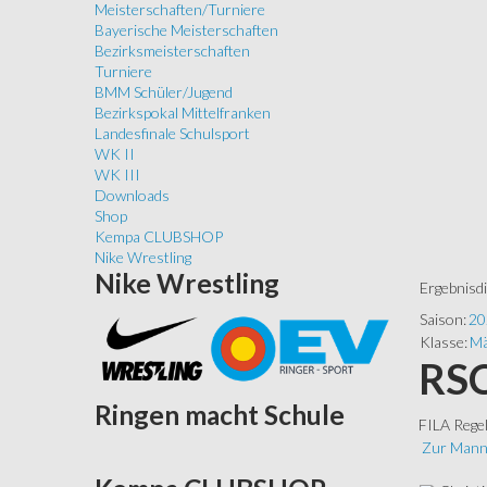
Meisterschaften/Turniere
Bayerische Meisterschaften
Bezirksmeisterschaften
Turniere
BMM Schüler/Jugend
Bezirkspokal Mittelfranken
Landesfinale Schulsport
WK II
WK III
Downloads
Shop
Kempa CLUBSHOP
Nike Wrestling
Nike
Wrestling
Ergebnisd
Saison:
20
Klasse:
Mä
RSC
Ringen
macht Schule
FILA Rege
Zur Mann