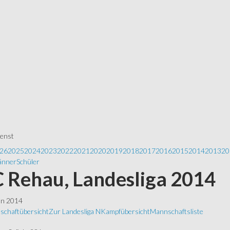
ienst
26
2025
2024
2023
2022
2021
2020
2019
2018
2017
2016
2015
2014
2013
20
nner
Schüler
 Rehau, Landesliga 2014
ln 2014
schaftübersicht
Zur Landesliga N
Kampfübersicht
Mannschaftsliste