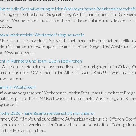
ing holt die Gesamtwertung bei der Oberbayerischen Bezirksmeisterschaft
ränge herrschte bei der Siegerehrung. © Christian Hennerfein Die Oberbay
enen Wochenende fand das Spektakel für beide Stilarten für alle Alterskl
 355...
okal wiederbelebt: Westendorf siegt souverän
 Bild zum Turnierabschluss: Alle vier teilnehmenden Mannschaften stellten 
zten Mal um den Schwabenpokal. Damals hieß der Sieger TSV Westendorf. 
en Wochenende in...
cht in Nürnberg und Team-Cup in Feldkirchen
 Athleten trotzten der hochsommerlichen Hitze und gingen beim Grizzly-C
hmern aus über 20 Vereinen in den Altersklassen U8 bis U14 war das Turnie
riger waren,...
ining in Westendorf
 war am vergangenen Wochenende wieder Schauplatz für mehrere Ereigniss
 nahmen parallel fünf TSV-Nachwuchsathleten an der Ausbildung zum Kampfr
gabe des...
ische 2026 – Eine Bezirksmeisterschaft mal anders!
ehmer, 885 Kämpfe und europäische Aufmerksamkeit für die Offenen Oberfr
gen die ersten Vereine in der Frankenhalle von Neustadt bei Coburg eintra
schen Meisterschaften...