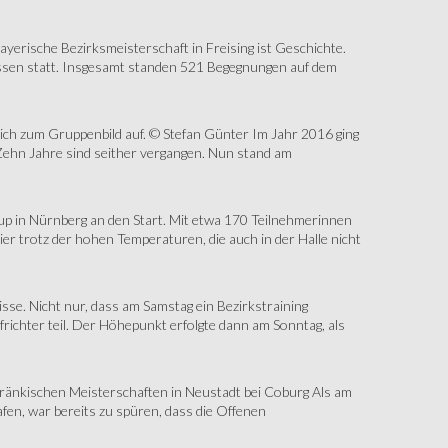
erische Bezirksmeisterschaft in Freising ist Geschichte.
assen statt. Insgesamt standen 521 Begegnungen auf dem
sich zum Gruppenbild auf. © Stefan Günter Im Jahr 2016 ging
Zehn Jahre sind seither vergangen. Nun stand am
up in Nürnberg an den Start. Mit etwa 170 Teilnehmerinnen
r trotz der hohen Temperaturen, die auch in der Halle nicht
e. Nicht nur, dass am Samstag ein Bezirkstraining
ichter teil. Der Höhepunkt erfolgte dann am Sonntag, als
änkischen Meisterschaften in Neustadt bei Coburg Als am
fen, war bereits zu spüren, dass die Offenen