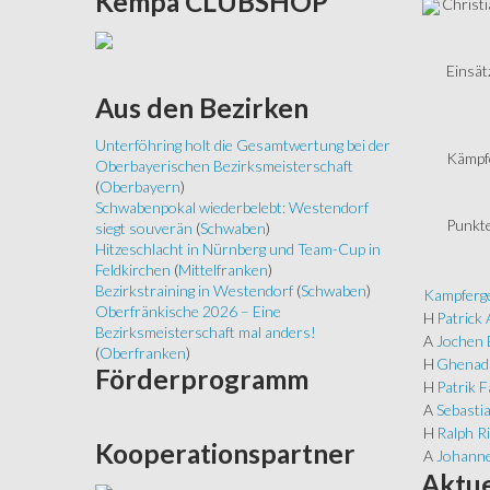
Kempa
CLUBSHOP
Christi
Einsät
Aus
den Bezirken
Unterföhring holt die Gesamtwertung bei der
Kämpf
Oberbayerischen Bezirksmeisterschaft
(
Oberbayern
)
Schwabenpokal wiederbelebt: Westendorf
Punkte
siegt souverän
(
Schwaben
)
Hitzeschlacht in Nürnberg und Team-Cup in
Feldkirchen
(
Mittelfranken
)
Bezirkstraining in Westendorf
(
Schwaben
)
Kampferge
Oberfränkische 2026 – Eine
H
Patrick 
Bezirksmeisterschaft mal anders!
A
Jochen 
(
Oberfranken
)
H
Ghenadi
Förderprogramm
H
Patrik F
A
Sebasti
H
Ralph Ri
Kooperationspartner
A
Johanne
Aktue