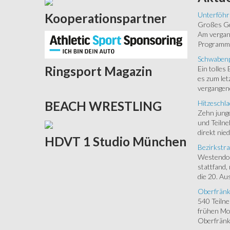
Unterföhr
Kooperationspartner
Großes Ged
Am vergang
Programm.
Schwabenp
Ringsport
Magazin
Ein tolles
es zum let
vergangen
Hitzeschla
BEACH
WRESTLING
Zehn junge
und Teilne
direkt nied
HDVT
1 Studio München
Bezirkstra
Westendorf
stattfand,
die 20. Aus
Oberfränk
540 Teiln
frühen Mor
Oberfränki