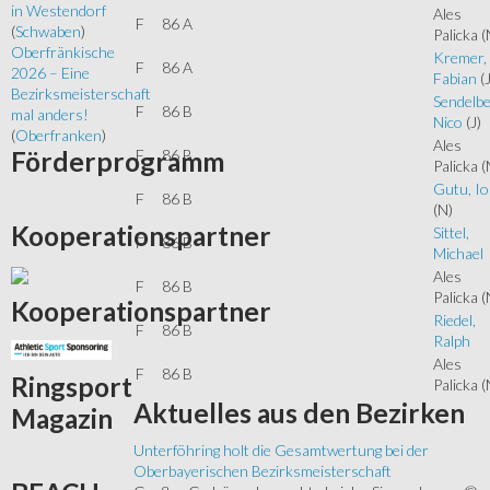
in Westendorf
Ales
F
86 A
(
Schwaben
)
Palicka
(
Oberfränkische
Kremer,
F
86 A
2026 – Eine
Fabian
(
Bezirksmeisterschaft
Sendelbe
F
86 B
mal anders!
Nico
(J)
(
Oberfranken
)
Ales
F
86 B
Förderprogramm
Palicka
(
Gutu, I
F
86 B
(N)
Kooperationspartner
Sittel,
F
86 B
Michael
Ales
F
86 B
Palicka
(
Kooperationspartner
Riedel,
F
86 B
Ralph
Ales
F
86 B
Ringsport
Palicka
(
Aktuelles
aus den Bezirken
Magazin
Unterföhring holt die Gesamtwertung bei der
Oberbayerischen Bezirksmeisterschaft