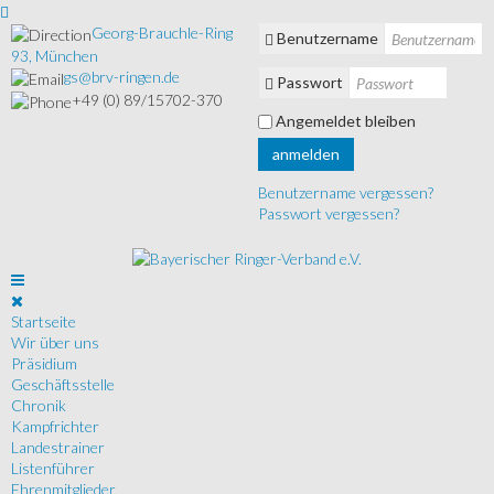
Georg-Brauchle-Ring
Benutzername
93, München
gs@brv-ringen.de
Passwort
+49 (0) 89/15702-370
Angemeldet bleiben
anmelden
Benutzername vergessen?
Passwort vergessen?
Startseite
Wir über uns
Präsidium
Geschäftsstelle
Chronik
Kampfrichter
Landestrainer
Listenführer
Ehrenmitglieder