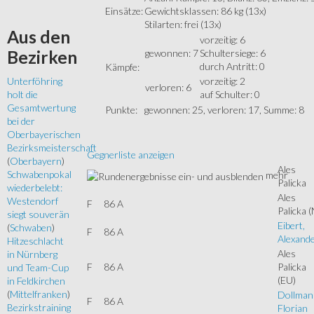
Einsätze:
Gewichtsklassen: 86 kg (13x)
Stilarten: frei (13x)
Aus
den
vorzeitig: 6
gewonnen: 7
Schultersiege: 6
Bezirken
durch Antritt: 0
Kämpfe:
vorzeitig: 2
Unterföhring
verloren: 6
auf Schulter: 0
holt die
Gesamtwertung
Punkte:
gewonnen: 25, verloren: 17, Summe: 8
bei der
Oberbayerischen
Bezirksmeisterschaft
Gegnerliste anzeigen
(
Oberbayern
)
Ales
Schwabenpokal
mehr
Palicka
wiederbelebt:
Ales
Westendorf
F
86 A
Palicka
(
siegt souverän
Eibert,
(
Schwaben
)
F
86 A
Alexand
Hitzeschlacht
Ales
in Nürnberg
F
86 A
Palicka
und Team-Cup
(EU)
in Feldkirchen
(
Mittelfranken
)
Dollman
F
86 A
Bezirkstraining
Florian