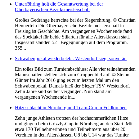
Unterföhring holt die Gesamtwertung bei der
Oberbayerischen Bezirksmeisterschaft
Großes Gedränge herrschte bei der Siegerehrung. © Christian
Hennerfein Die Oberbayerische Bezirksmeisterschaft in
Freising ist Geschichte. Am vergangenen Wochenende fand
das Spektakel für beide Stilarten für alle Altersklassen statt.
Insgesamt standen 521 Begegnungen auf dem Programm.
355...
Schwabenpokal wiederbelebt: Westendorf siegt souverän
Ein tolles Bild zum Turnierabschluss: Alle vier teilnehmenden
Mannschaften stellten sich zum Gruppenbild auf. © Stefan
Günter Im Jahr 2016 ging es zum letzten Mal um den
Schwabenpokal. Damals hieß der Sieger TSV Westendorf.
Zehn Jahre sind seither vergangen. Nun stand am
vergangenen Wochenende in...
Hitzeschlacht in Nürnberg und Team-Cup in Feldkirchen
Zehn junge Athleten trotzten der hochsommerlichen Hitze
und gingen beim Grizzly-Cup in Nürnberg an den Start. Mit
etwa 170 Teilnehmerinnen und Teilnehmern aus über 20
Vereinen in den Altersklassen U8 bis U14 war das Turnier