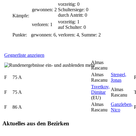
vorzeitig: 0
gewonnen: 2
Schultersiege: 0
durch Antritt: 0
Kämpfe:
vorzeitig: 1
verloren: 1
auf Schulter: 0
Punkte:
gewonnen: 6, verloren: 4, Summe: 2
Gegnerliste anzeigen
Almas
mehr
Rascanu
Almas
Stengel,
F
75 A
Rascanu
Jonas
Tsvetkov,
Almas
F
75 A
Dimitar
Rascanu
(EU)
Almas
Ganzleben,
F
86 A
Rascanu
Nico
Aktuelles
aus den Bezirken