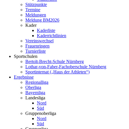
Stützpunkte
Termine
Meldungen
Meldung BM2026
Kader
Kaderliste
Kaderrichtlinien
Vereinswechsel
Frauenringen
Turnierliste
Sportschulen
Bertolt-Brecht-Schule Nürnberg
Lothar-von-Faber-Fachoberschule Nürnberg
Sportinternat („Haus der Athleten“)
Ergebnisse
Regionalliga
Oberliga
Bayernliga
Landesliga
Nord
Süd
Gruppenoberliga
Nord
Süd
Gruppenliga