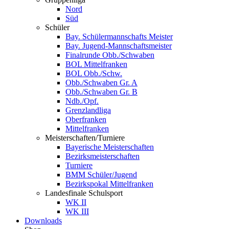
Nord
Süd
Schüler
Bay. Schülermannschafts Meister
Bay. Jugend-Mannschaftsmeister
Finalrunde Obb./Schwaben
BOL Mittelfranken
BOL Obb./Schw.
Obb./Schwaben Gr. A
Obb./Schwaben Gr. B
Ndb./Opf.
Grenzlandliga
Oberfranken
Mittelfranken
Meisterschaften/Turniere
Bayerische Meisterschaften
Bezirksmeisterschaften
Turniere
BMM Schüler/Jugend
Bezirkspokal Mittelfranken
Landesfinale Schulsport
WK II
WK III
Downloads