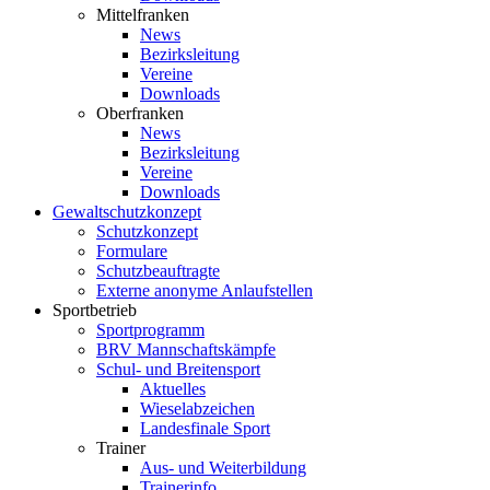
Mittelfranken
News
Bezirksleitung
Vereine
Downloads
Oberfranken
News
Bezirksleitung
Vereine
Downloads
Gewaltschutzkonzept
Schutzkonzept
Formulare
Schutzbeauftragte
Externe anonyme Anlaufstellen
Sportbetrieb
Sportprogramm
BRV Mannschaftskämpfe
Schul- und Breitensport
Aktuelles
Wieselabzeichen
Landesfinale Sport
Trainer
Aus- und Weiterbildung
Trainerinfo