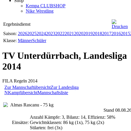
Shop
Kempa CLUBSHOP
Nike Wrestling
Ergebnisdienst
Saison:
2026
2025
2024
2023
2022
2021
2020
2019
2018
2017
2016
2015
Klasse:
Männer
Schüler
TV Unterdürrbach, Landesliga
2014
FILA Regeln 2014
Zur Mannschaftübersicht
Zur Landesliga
N
Kampfübersicht
Mannschaftsliste
Almas Rascanu - 75 kg
Stand 08.08.2
Anzahl Kämpfe: 3, Bilanz: 14, Effizienz: 58%
Einsätze:
Gewichtsklassen: 86 kg (1x), 75 kg (2x)
Stilarten: frei (3x)