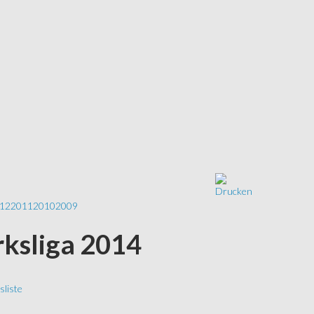
12
2011
2010
2009
rksliga 2014
liste