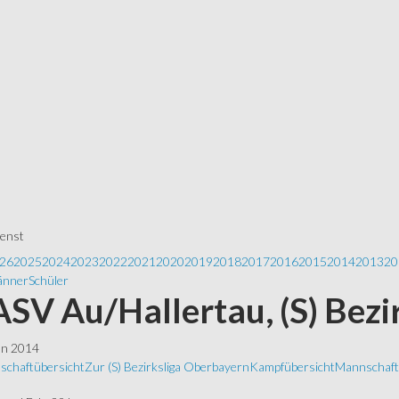
ienst
26
2025
2024
2023
2022
2021
2020
2019
2018
2017
2016
2015
2014
2013
20
nner
Schüler
 ASV Au/Hallertau, (S) Bezi
ln 2014
schaftübersicht
Zur (S) Bezirksliga Oberbayern
Kampfübersicht
Mannschafts