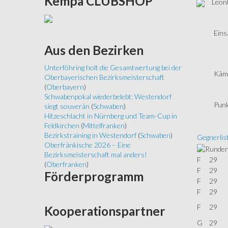
Kempa
CLUBSHOP
Leonh
Eins
Aus
den Bezirken
Unterföhring holt die Gesamtwertung bei der
Kämp
Oberbayerischen Bezirksmeisterschaft
(
Oberbayern
)
Schwabenpokal wiederbelebt: Westendorf
Punk
siegt souverän
(
Schwaben
)
Hitzeschlacht in Nürnberg und Team-Cup in
Feldkirchen
(
Mittelfranken
)
Bezirkstraining in Westendorf
(
Schwaben
)
Gegnerlis
Oberfränkische 2026 – Eine
Bezirksmeisterschaft mal anders!
F
29
(
Oberfranken
)
F
29
Förderprogramm
F
29
F
29
F
29
Kooperationspartner
G
29