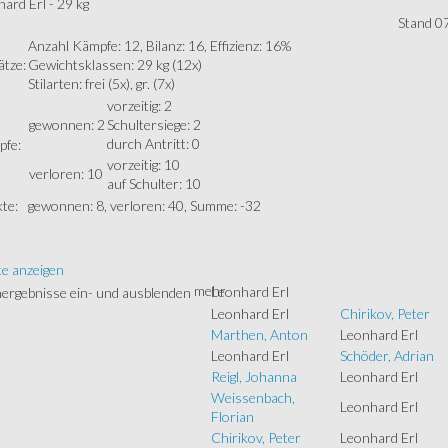
ard Erl - 29 kg
Stand 0
Anzahl Kämpfe: 12, Bilanz: 16, Effizienz: 16%
ätze:
Gewichtsklassen: 29 kg (12x)
Stilarten: frei (5x), gr. (7x)
vorzeitig: 2
gewonnen: 2
Schultersiege: 2
durch Antritt: 0
fe:
vorzeitig: 10
verloren: 10
auf Schulter: 10
te:
gewonnen: 8, verloren: 40, Summe: -32
te anzeigen
mehr
Leonhard Erl
Leonhard Erl
Chirikov, Peter
Marthen, Anton
Leonhard Erl
Leonhard Erl
Schöder, Adrian
Reigl, Johanna
Leonhard Erl
Weissenbach,
Leonhard Erl
Florian
Chirikov, Peter
Leonhard Erl