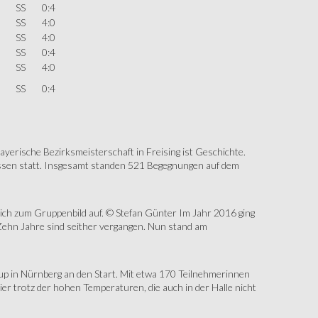
SS
0:4
SS
4:0
SS
4:0
SS
0:4
SS
4:0
SS
0:4
erische Bezirksmeisterschaft in Freising ist Geschichte.
assen statt. Insgesamt standen 521 Begegnungen auf dem
sich zum Gruppenbild auf. © Stefan Günter Im Jahr 2016 ging
Zehn Jahre sind seither vergangen. Nun stand am
up in Nürnberg an den Start. Mit etwa 170 Teilnehmerinnen
r trotz der hohen Temperaturen, die auch in der Halle nicht