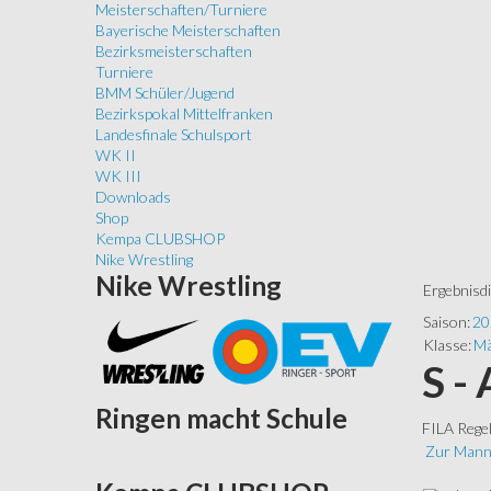
Meisterschaften/Turniere
Bayerische Meisterschaften
Bezirksmeisterschaften
Turniere
BMM Schüler/Jugend
Bezirkspokal Mittelfranken
Landesfinale Schulsport
WK II
WK III
Downloads
Shop
Kempa CLUBSHOP
Nike Wrestling
Nike
Wrestling
Ergebnisd
Saison:
20
Klasse:
Mä
S -
Ringen
macht Schule
FILA Rege
Zur Mann