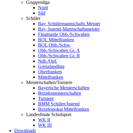
Gruppenliga
Nord
Süd
Schüler
Bay. Schülermannschafts Meister
Bay. Jugend-Mannschaftsmeister
Finalrunde Obb./Schwaben
BOL Mittelfranken
BOL Obb./Schw.
Obb./Schwaben Gr. A
Obb./Schwaben Gr. B
Ndb./Opf.
Grenzlandliga
Oberfranken
Mittelfranken
Meisterschaften/Turniere
Bayerische Meisterschaften
Bezirksmeisterschaften
Turniere
BMM Schüler/Jugend
Bezirkspokal Mittelfranken
Landesfinale Schulsport
WK II
WK III
Downloads