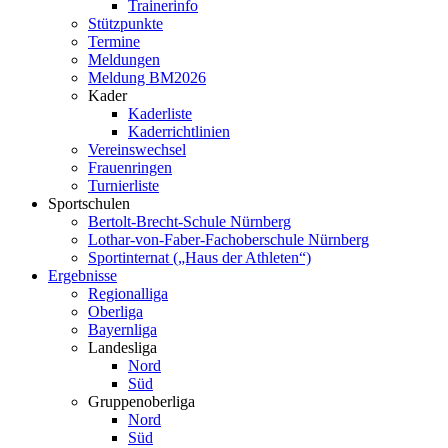
Trainerinfo
Stützpunkte
Termine
Meldungen
Meldung BM2026
Kader
Kaderliste
Kaderrichtlinien
Vereinswechsel
Frauenringen
Turnierliste
Sportschulen
Bertolt-Brecht-Schule Nürnberg
Lothar-von-Faber-Fachoberschule Nürnberg
Sportinternat („Haus der Athleten“)
Ergebnisse
Regionalliga
Oberliga
Bayernliga
Landesliga
Nord
Süd
Gruppenoberliga
Nord
Süd