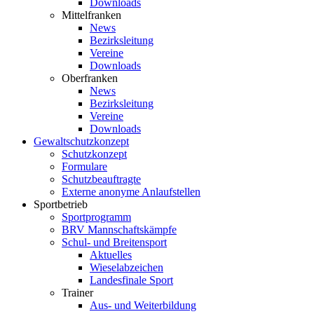
Downloads
Mittelfranken
News
Bezirksleitung
Vereine
Downloads
Oberfranken
News
Bezirksleitung
Vereine
Downloads
Gewaltschutzkonzept
Schutzkonzept
Formulare
Schutzbeauftragte
Externe anonyme Anlaufstellen
Sportbetrieb
Sportprogramm
BRV Mannschaftskämpfe
Schul- und Breitensport
Aktuelles
Wieselabzeichen
Landesfinale Sport
Trainer
Aus- und Weiterbildung