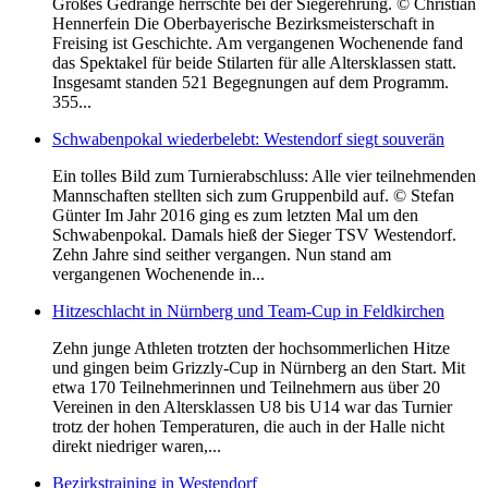
Großes Gedränge herrschte bei der Siegerehrung. © Christian
Hennerfein Die Oberbayerische Bezirksmeisterschaft in
Freising ist Geschichte. Am vergangenen Wochenende fand
das Spektakel für beide Stilarten für alle Altersklassen statt.
Insgesamt standen 521 Begegnungen auf dem Programm.
355...
Schwabenpokal wiederbelebt: Westendorf siegt souverän
Ein tolles Bild zum Turnierabschluss: Alle vier teilnehmenden
Mannschaften stellten sich zum Gruppenbild auf. © Stefan
Günter Im Jahr 2016 ging es zum letzten Mal um den
Schwabenpokal. Damals hieß der Sieger TSV Westendorf.
Zehn Jahre sind seither vergangen. Nun stand am
vergangenen Wochenende in...
Hitzeschlacht in Nürnberg und Team-Cup in Feldkirchen
Zehn junge Athleten trotzten der hochsommerlichen Hitze
und gingen beim Grizzly-Cup in Nürnberg an den Start. Mit
etwa 170 Teilnehmerinnen und Teilnehmern aus über 20
Vereinen in den Altersklassen U8 bis U14 war das Turnier
trotz der hohen Temperaturen, die auch in der Halle nicht
direkt niedriger waren,...
Bezirkstraining in Westendorf