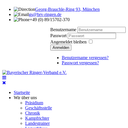
Georg-Brauchle-Ring 93, München
gs@brv-ringen.de
+49 (0) 89/15702-370
Benutzername
Passwort
Angemeldet bleiben
Anmelden
Benutzername vergessen?
Passwort vergessen?
Startseite
Wir über uns
Präsidium
Geschäftsstelle
Chronik
Kampfrichter
Landestrainer