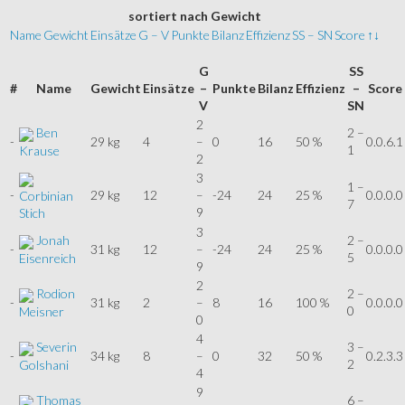
sortiert
nach Gewicht
Name
Gewicht
Einsätze
G – V
Punkte
Bilanz
Effizienz
SS – SN
Score
↑↓
G
SS
#
Name
Gewicht
Einsätze
–
Punkte
Bilanz
Effizienz
–
Score
V
SN
2
Ben
2 –
-
29 kg
4
–
0
16
50 %
0.0.6.1
1
Krause
2
3
1 –
-
29 kg
12
–
-24
24
25 %
0.0.0.0
Corbinian
7
9
Stich
3
Jonah
2 –
-
31 kg
12
–
-24
24
25 %
0.0.0.0
5
Eisenreich
9
2
Rodion
2 –
-
31 kg
2
–
8
16
100 %
0.0.0.0
0
Meisner
0
4
Severin
3 –
-
34 kg
8
–
0
32
50 %
0.2.3.3
2
Golshani
4
9
Thomas
6 –