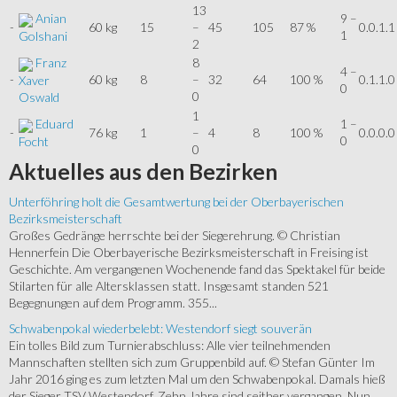
13
Anian
9 –
-
60 kg
15
–
45
105
87 %
0.0.1.1
1
Golshani
2
Franz
8
4 –
-
60 kg
8
–
32
64
100 %
0.1.1.0
Xaver
0
0
Oswald
1
Eduard
1 –
-
76 kg
1
–
4
8
100 %
0.0.0.0
0
Focht
0
Aktuelles
aus den Bezirken
Unterföhring holt die Gesamtwertung bei der Oberbayerischen
Bezirksmeisterschaft
Großes Gedränge herrschte bei der Siegerehrung. © Christian
Hennerfein Die Oberbayerische Bezirksmeisterschaft in Freising ist
Geschichte. Am vergangenen Wochenende fand das Spektakel für beide
Stilarten für alle Altersklassen statt. Insgesamt standen 521
Begegnungen auf dem Programm. 355...
Schwabenpokal wiederbelebt: Westendorf siegt souverän
Ein tolles Bild zum Turnierabschluss: Alle vier teilnehmenden
Mannschaften stellten sich zum Gruppenbild auf. © Stefan Günter Im
Jahr 2016 ging es zum letzten Mal um den Schwabenpokal. Damals hieß
der Sieger TSV Westendorf. Zehn Jahre sind seither vergangen. Nun