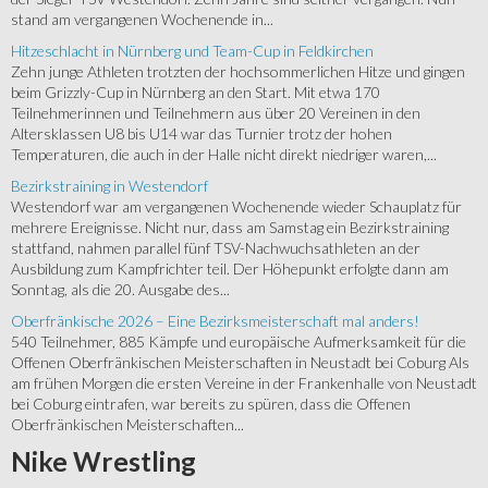
stand am vergangenen Wochenende in...
Hitzeschlacht in Nürnberg und Team-Cup in Feldkirchen
Zehn junge Athleten trotzten der hochsommerlichen Hitze und gingen
beim Grizzly-Cup in Nürnberg an den Start. Mit etwa 170
Teilnehmerinnen und Teilnehmern aus über 20 Vereinen in den
Altersklassen U8 bis U14 war das Turnier trotz der hohen
Temperaturen, die auch in der Halle nicht direkt niedriger waren,...
Bezirkstraining in Westendorf
Westendorf war am vergangenen Wochenende wieder Schauplatz für
mehrere Ereignisse. Nicht nur, dass am Samstag ein Bezirkstraining
stattfand, nahmen parallel fünf TSV-Nachwuchsathleten an der
Ausbildung zum Kampfrichter teil. Der Höhepunkt erfolgte dann am
Sonntag, als die 20. Ausgabe des...
Oberfränkische 2026 – Eine Bezirksmeisterschaft mal anders!
540 Teilnehmer, 885 Kämpfe und europäische Aufmerksamkeit für die
Offenen Oberfränkischen Meisterschaften in Neustadt bei Coburg Als
am frühen Morgen die ersten Vereine in der Frankenhalle von Neustadt
bei Coburg eintrafen, war bereits zu spüren, dass die Offenen
Oberfränkischen Meisterschaften...
Nike
Wrestling