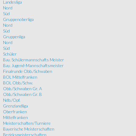
Landesliga
Nord
Süd
Gruppenoberliga
Nord
Süd
Gruppenliga
Nord
Süd
Schüler
Bay. Schülermannschafts Meister
Bay. Jugend-Mannschaftsmeister
Finalrunde Obb./Schwaben
BOL Mittelfranken
BOL Obb./Schw.
Obb./Schwaben Gr. A
Obb./Schwaben Gr. B
Ndb./Opf.
Grenzlandliga
Oberfranken
Mittelfranken
Meisterschaften/Turniere
Bayerische Meisterschaften
Bezirksmeisterschaften