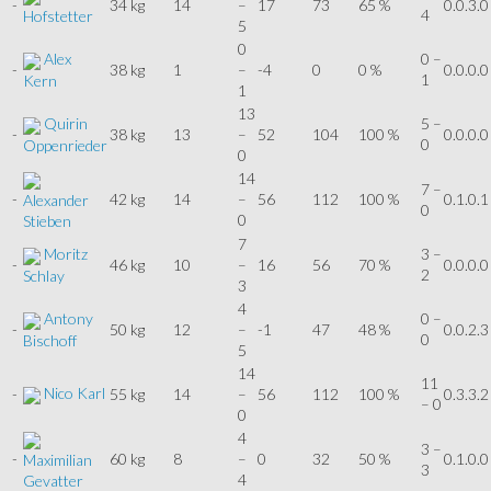
-
34 kg
14
–
17
73
65 %
0.0.3.0
4
Hofstetter
5
0
Alex
0 –
-
38 kg
1
–
-4
0
0 %
0.0.0.0
1
Kern
1
13
Quirin
5 –
-
38 kg
13
–
52
104
100 %
0.0.0.0
0
Oppenrieder
0
14
7 –
-
42 kg
14
–
56
112
100 %
0.1.0.1
Alexander
0
0
Stieben
7
Moritz
3 –
-
46 kg
10
–
16
56
70 %
0.0.0.0
2
Schlay
3
4
Antony
0 –
-
50 kg
12
–
-1
47
48 %
0.0.2.3
0
Bischoff
5
14
11
Nico Karl
-
55 kg
14
–
56
112
100 %
0.3.3.2
– 0
0
4
3 –
-
60 kg
8
–
0
32
50 %
0.1.0.0
Maximilian
3
4
Gevatter