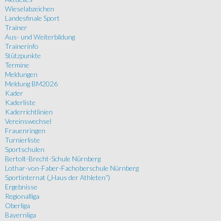
Wieselabzeichen
Landesfinale Sport
Trainer
Aus- und Weiterbildung
Trainerinfo
Stützpunkte
Termine
Meldungen
Meldung BM2026
Kader
Kaderliste
Kaderrichtlinien
Vereinswechsel
Frauenringen
Turnierliste
Sportschulen
Bertolt-Brecht-Schule Nürnberg
Lothar-von-Faber-Fachoberschule Nürnberg
Sportinternat („Haus der Athleten“)
Ergebnisse
Regionalliga
Oberliga
Bayernliga