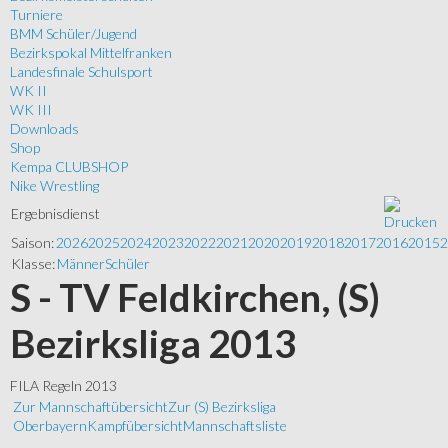
Turniere
BMM Schüler/Jugend
Bezirkspokal Mittelfranken
Landesfinale Schulsport
WK II
WK III
Downloads
Shop
Kempa CLUBSHOP
Nike Wrestling
Ergebnisdienst
Saison:
2026
2025
2024
2023
2022
2021
2020
2019
2018
2017
2016
2015
2
Klasse:
Männer
Schüler
S - TV Feldkirchen, (S)
Bezirksliga 2013
FILA Regeln 2013
Zur Mannschaftübersicht
Zur (S) Bezirksliga
Oberbayern
Kampfübersicht
Mannschaftsliste