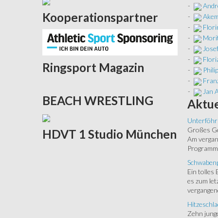
-
Andr
Kooperationspartner
-
Akem
-
Flor
-
Mori
-
Jose
-
Flori
Ringsport
Magazin
-
Phili
-
Franz
-
Jan 
BEACH
WRESTLING
Aktue
Unterföhr
Großes Ged
HDVT
1 Studio München
Am vergang
Programm.
Schwabenp
Ein tolles
es zum let
vergangen
Hitzeschla
Zehn junge