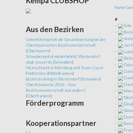
Kempa
CLUBSHOP
Name
Gew
#
-
Felix
Aus
den Bezirken
-
Bere
-
Anne
Unterföhring holt die Gesamtwertung bei der
-
Jan 
Oberbayerischen Bezirksmeisterschaft
(
Oberbayern
)
-
Luis
Schwabenpokal wiederbelebt: Westendorf
-
Rich
siegt souverän
(
Schwaben
)
-
Odys
Hitzeschlacht in Nürnberg und Team-Cup in
-
Dani
Feldkirchen
(
Mittelfranken
)
-
Davi
Bezirkstraining in Westendorf
(
Schwaben
)
-
Davi
Oberfränkische 2026 – Eine
Bezirksmeisterschaft mal anders!
-
Marc
(
Oberfranken
)
-
Nicol
Förderprogramm
-
Elisa
-
Simo
-
Domi
Kooperationspartner
-
Bern
-
Franz