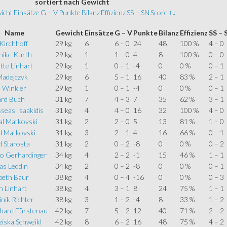
sortiert
nach Gewicht
icht
Einsätze
G – V
Punkte
Bilanz
Effizienz
SS – SN
Score
↑↓
Name
Gewicht
Einsätze
G – V
Punkte
Bilanz
Effizienz
SS – 
 Kirchhoff
29 kg
6
6 – 0
24
48
100 %
4 – 0
nike Kurth
29 kg
1
1 – 0
4
8
100 %
0 – 0
tte Linhart
29 kg
1
0 – 1
-4
0
0 %
0 – 1
Madejczyk
29 kg
6
5 – 1
16
40
83 %
2 – 1
e Winkler
29 kg
1
0 – 1
-4
0
0 %
0 – 1
ard Buch
31 kg
7
4 – 3
7
35
62 %
3 – 1
seas Isaakidis
31 kg
4
4 – 0
16
32
100 %
4 – 0
al Matkovski
31 kg
2
2 – 0
5
13
81 %
1 – 0
d Matkovski
31 kg
3
2 – 1
4
16
66 %
0 – 1
d Starosta
31 kg
2
0 – 2
-8
0
0 %
0 – 2
o Gerhardinger
34 kg
4
2 – 2
-1
15
46 %
1 – 1
as Leddin
34 kg
2
0 – 2
-8
0
0 %
0 – 1
beth Baur
38 kg
4
0 – 4
-16
0
0 %
0 – 3
n Linhart
38 kg
4
3 – 1
8
24
75 %
1 – 1
nik Richter
38 kg
3
1 – 2
-4
8
33 %
1 – 2
hard Fürstenau
42 kg
7
5 – 2
12
40
71 %
2 – 2
iska Schweikl
42 kg
8
6 – 2
16
48
75 %
4 – 2