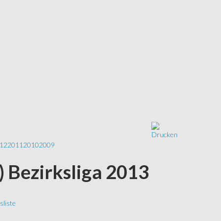
12
2011
2010
2009
S) Bezirksliga 2013
liste