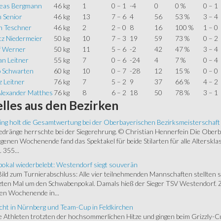
eas Bergmann
46 kg
1
0 – 1
-4
0
0 %
0 – 1
 Senior
46 kg
13
7 – 6
4
56
53 %
3 – 4
in Teschner
46 kg
2
2 – 0
8
16
100 %
1 – 0
tz Niedermeier
50 kg
10
7 – 3
19
59
73 %
0 – 2
f Werner
50 kg
11
5 – 6
-2
42
47 %
3 – 4
an Leitner
55 kg
7
0 – 6
-24
4
7 %
0 – 4
p Schwarten
60 kg
10
0 – 7
-28
12
15 %
0 – 0
 Leitner
76 kg
7
5 – 2
9
37
66 %
4 – 2
Alexander Matthes
76 kg
8
6 – 2
18
50
78 %
3 – 1
lles
aus den Bezirken
ing holt die Gesamtwertung bei der Oberbayerischen Bezirksmeisterschaft
ränge herrschte bei der Siegerehrung. © Christian Hennerfein Die Oberbay
enen Wochenende fand das Spektakel für beide Stilarten für alle Alterskl
 355...
okal wiederbelebt: Westendorf siegt souverän
 Bild zum Turnierabschluss: Alle vier teilnehmenden Mannschaften stellten 
zten Mal um den Schwabenpokal. Damals hieß der Sieger TSV Westendorf. 
en Wochenende in...
cht in Nürnberg und Team-Cup in Feldkirchen
 Athleten trotzten der hochsommerlichen Hitze und gingen beim Grizzly-C