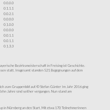
0.0.0.0
0.1.1.1
0.0.2.1
0.0.0.0
0.1.0.0
0.0.0.0
0.0.1.1
0.0.1.1
0.1.3.3
erische Bezirksmeisterschaft in Freising ist Geschichte.
assen statt. Insgesamt standen 521 Begegnungen auf dem
sich zum Gruppenbild auf. © Stefan Günter Im Jahr 2016 ging
Zehn Jahre sind seither vergangen. Nun stand am
up in Nürnberg an den Start. Mit etwa 170 Teilnehmerinnen