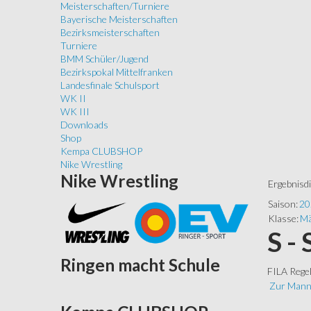
Meisterschaften/Turniere
Bayerische Meisterschaften
Bezirksmeisterschaften
Turniere
BMM Schüler/Jugend
Bezirkspokal Mittelfranken
Landesfinale Schulsport
WK II
WK III
Downloads
Shop
Kempa CLUBSHOP
Nike Wrestling
Nike
Wrestling
Ergebnisd
Saison:
20
Klasse:
Mä
S -
Ringen
macht Schule
FILA Rege
Zur Mann