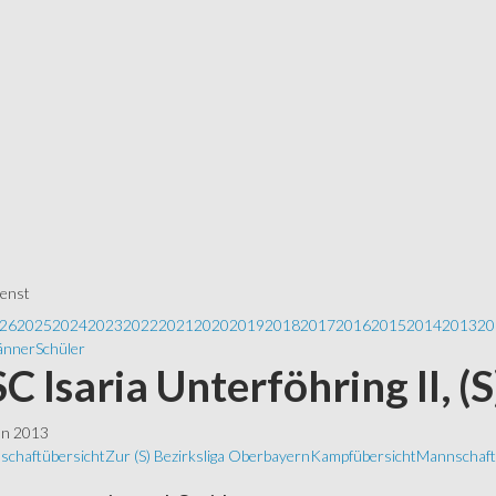
ienst
26
2025
2024
2023
2022
2021
2020
2019
2018
2017
2016
2015
2014
2013
20
nner
Schüler
 SC Isaria Unterföhring II, (
ln 2013
schaftübersicht
Zur (S) Bezirksliga Oberbayern
Kampfübersicht
Mannschafts