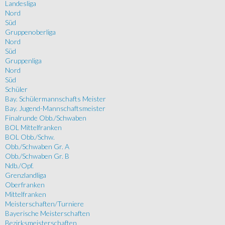
Landesliga
Nord
Süd
Gruppenoberliga
Nord
Süd
Gruppenliga
Nord
Süd
Schüler
Bay. Schülermannschafts Meister
Bay. Jugend-Mannschaftsmeister
Finalrunde Obb./Schwaben
BOL Mittelfranken
BOL Obb./Schw.
Obb./Schwaben Gr. A
Obb./Schwaben Gr. B
Ndb./Opf.
Grenzlandliga
Oberfranken
Mittelfranken
Meisterschaften/Turniere
Bayerische Meisterschaften
Bezirksmeisterschaften