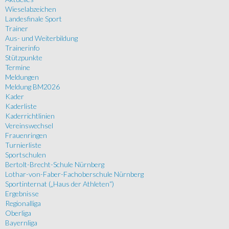
Wieselabzeichen
Landesfinale Sport
Trainer
Aus- und Weiterbildung
Trainerinfo
Stützpunkte
Termine
Meldungen
Meldung BM2026
Kader
Kaderliste
Kaderrichtlinien
Vereinswechsel
Frauenringen
Turnierliste
Sportschulen
Bertolt-Brecht-Schule Nürnberg
Lothar-von-Faber-Fachoberschule Nürnberg
Sportinternat („Haus der Athleten“)
Ergebnisse
Regionalliga
Oberliga
Bayernliga