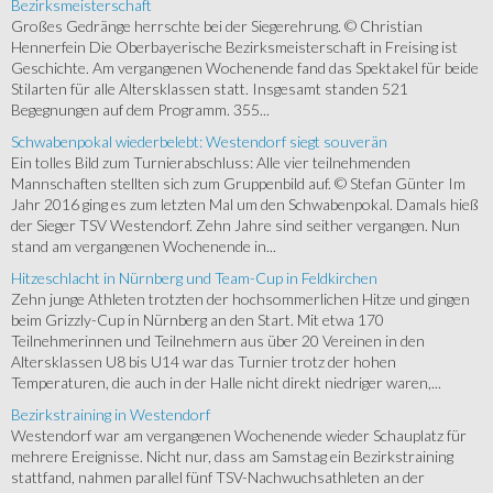
Bezirksmeisterschaft
Großes Gedränge herrschte bei der Siegerehrung. © Christian
Hennerfein Die Oberbayerische Bezirksmeisterschaft in Freising ist
Geschichte. Am vergangenen Wochenende fand das Spektakel für beide
Stilarten für alle Altersklassen statt. Insgesamt standen 521
Begegnungen auf dem Programm. 355...
Schwabenpokal wiederbelebt: Westendorf siegt souverän
Ein tolles Bild zum Turnierabschluss: Alle vier teilnehmenden
Mannschaften stellten sich zum Gruppenbild auf. © Stefan Günter Im
Jahr 2016 ging es zum letzten Mal um den Schwabenpokal. Damals hieß
der Sieger TSV Westendorf. Zehn Jahre sind seither vergangen. Nun
stand am vergangenen Wochenende in...
Hitzeschlacht in Nürnberg und Team-Cup in Feldkirchen
Zehn junge Athleten trotzten der hochsommerlichen Hitze und gingen
beim Grizzly-Cup in Nürnberg an den Start. Mit etwa 170
Teilnehmerinnen und Teilnehmern aus über 20 Vereinen in den
Altersklassen U8 bis U14 war das Turnier trotz der hohen
Temperaturen, die auch in der Halle nicht direkt niedriger waren,...
Bezirkstraining in Westendorf
Westendorf war am vergangenen Wochenende wieder Schauplatz für
mehrere Ereignisse. Nicht nur, dass am Samstag ein Bezirkstraining
stattfand, nahmen parallel fünf TSV-Nachwuchsathleten an der