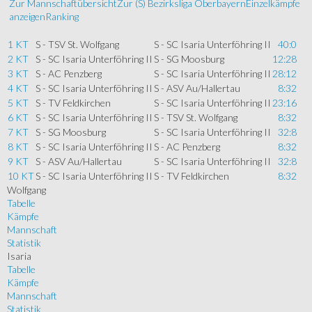
Zur Mannschaftübersicht
Zur (S) Bezirksliga Oberbayern
Einzelkämpfe
anzeigen
Ranking
1 KT
S - TSV St. Wolfgang
S - SC Isaria Unterföhring II
40:0
2 KT
S - SC Isaria Unterföhring II
S - SG Moosburg
12:28
3 KT
S - AC Penzberg
S - SC Isaria Unterföhring II
28:12
4 KT
S - SC Isaria Unterföhring II
S - ASV Au/Hallertau
8:32
5 KT
S - TV Feldkirchen
S - SC Isaria Unterföhring II
23:16
6 KT
S - SC Isaria Unterföhring II
S - TSV St. Wolfgang
8:32
7 KT
S - SG Moosburg
S - SC Isaria Unterföhring II
32:8
8 KT
S - SC Isaria Unterföhring II
S - AC Penzberg
8:32
9 KT
S - ASV Au/Hallertau
S - SC Isaria Unterföhring II
32:8
10 KT
S - SC Isaria Unterföhring II
S - TV Feldkirchen
8:32
Wolfgang
Tabelle
Kämpfe
Mannschaft
Statistik
Isaria
Tabelle
Kämpfe
Mannschaft
Statistik