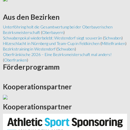
Aus
den Bezirken
Unterföhring holt die Gesamtwertung bei der Oberbayerischen
Bezirksmeisterschaft
(
Oberbayern
)
Schwabenpokal wiederbelebt: Westendorf siegt souverän
(
Schwaben
)
Hitzeschlacht in Nürnberg und Team-Cup in Feldkirchen
(
Mittelfranken
)
Bezirkstraining in Westendorf
(
Schwaben
)
Oberfränkische 2026 – Eine Bezirksmeisterschaft mal anders!
(
Oberfranken
)
Förderprogramm
Kooperationspartner
Kooperationspartner