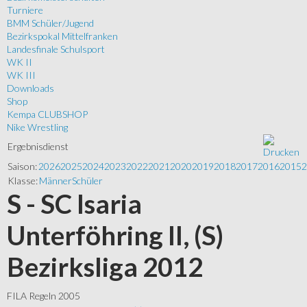
Turniere
BMM Schüler/Jugend
Bezirkspokal Mittelfranken
Landesfinale Schulsport
WK II
WK III
Downloads
Shop
Kempa CLUBSHOP
Nike Wrestling
Ergebnisdienst
Saison:
2026
2025
2024
2023
2022
2021
2020
2019
2018
2017
2016
2015
2
Klasse:
Männer
Schüler
S - SC Isaria
Unterföhring II, (S)
Bezirksliga 2012
FILA Regeln 2005