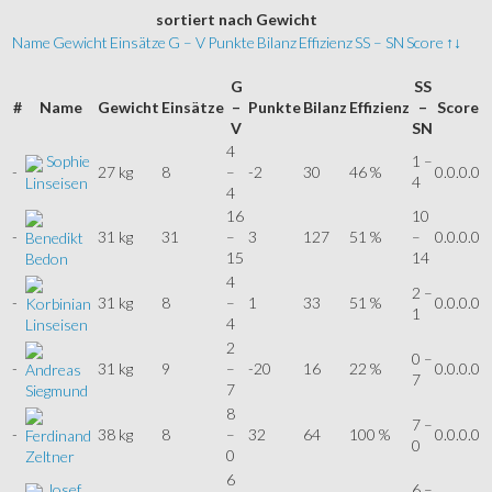
sortiert
nach Gewicht
Name
Gewicht
Einsätze
G – V
Punkte
Bilanz
Effizienz
SS – SN
Score
↑↓
G
SS
#
Name
Gewicht
Einsätze
–
Punkte
Bilanz
Effizienz
–
Score
V
SN
4
Sophie
1 –
-
27 kg
8
–
-2
30
46 %
0.0.0.0
4
Linseisen
4
16
10
-
31 kg
31
–
3
127
51 %
–
0.0.0.0
Benedikt
15
14
Bedon
4
2 –
-
31 kg
8
–
1
33
51 %
0.0.0.0
Korbinian
1
4
Linseisen
2
0 –
-
31 kg
9
–
-20
16
22 %
0.0.0.0
Andreas
7
7
Siegmund
8
7 –
-
38 kg
8
–
32
64
100 %
0.0.0.0
Ferdinand
0
0
Zeltner
6
Josef
6 –