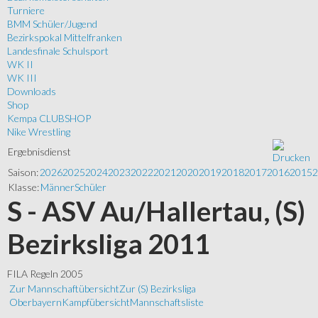
Turniere
BMM Schüler/Jugend
Bezirkspokal Mittelfranken
Landesfinale Schulsport
WK II
WK III
Downloads
Shop
Kempa CLUBSHOP
Nike Wrestling
Ergebnisdienst
Saison:
2026
2025
2024
2023
2022
2021
2020
2019
2018
2017
2016
2015
2
Klasse:
Männer
Schüler
S - ASV Au/Hallertau, (S)
Bezirksliga 2011
FILA Regeln 2005
Zur Mannschaftübersicht
Zur (S) Bezirksliga
Oberbayern
Kampfübersicht
Mannschaftsliste