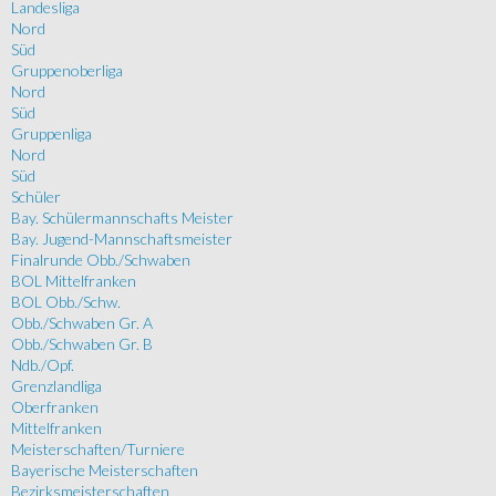
Landesliga
Nord
Süd
Gruppenoberliga
Nord
Süd
Gruppenliga
Nord
Süd
Schüler
Bay. Schülermannschafts Meister
Bay. Jugend-Mannschaftsmeister
Finalrunde Obb./Schwaben
BOL Mittelfranken
BOL Obb./Schw.
Obb./Schwaben Gr. A
Obb./Schwaben Gr. B
Ndb./Opf.
Grenzlandliga
Oberfranken
Mittelfranken
Meisterschaften/Turniere
Bayerische Meisterschaften
Bezirksmeisterschaften