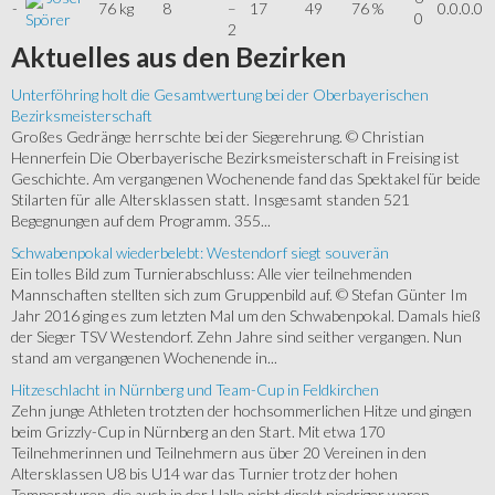
-
76 kg
8
–
17
49
76 %
0.0.0.0
0
Spörer
2
Aktuelles
aus den Bezirken
Unterföhring holt die Gesamtwertung bei der Oberbayerischen
Bezirksmeisterschaft
Großes Gedränge herrschte bei der Siegerehrung. © Christian
Hennerfein Die Oberbayerische Bezirksmeisterschaft in Freising ist
Geschichte. Am vergangenen Wochenende fand das Spektakel für beide
Stilarten für alle Altersklassen statt. Insgesamt standen 521
Begegnungen auf dem Programm. 355...
Schwabenpokal wiederbelebt: Westendorf siegt souverän
Ein tolles Bild zum Turnierabschluss: Alle vier teilnehmenden
Mannschaften stellten sich zum Gruppenbild auf. © Stefan Günter Im
Jahr 2016 ging es zum letzten Mal um den Schwabenpokal. Damals hieß
der Sieger TSV Westendorf. Zehn Jahre sind seither vergangen. Nun
stand am vergangenen Wochenende in...
Hitzeschlacht in Nürnberg und Team-Cup in Feldkirchen
Zehn junge Athleten trotzten der hochsommerlichen Hitze und gingen
beim Grizzly-Cup in Nürnberg an den Start. Mit etwa 170
Teilnehmerinnen und Teilnehmern aus über 20 Vereinen in den
Altersklassen U8 bis U14 war das Turnier trotz der hohen
Temperaturen, die auch in der Halle nicht direkt niedriger waren,...