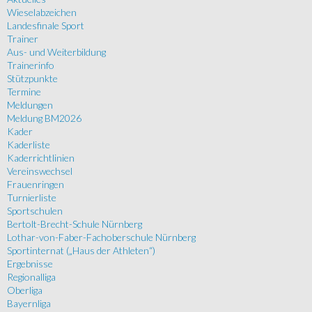
Wieselabzeichen
Landesfinale Sport
Trainer
Aus- und Weiterbildung
Trainerinfo
Stützpunkte
Termine
Meldungen
Meldung BM2026
Kader
Kaderliste
Kaderrichtlinien
Vereinswechsel
Frauenringen
Turnierliste
Sportschulen
Bertolt-Brecht-Schule Nürnberg
Lothar-von-Faber-Fachoberschule Nürnberg
Sportinternat („Haus der Athleten“)
Ergebnisse
Regionalliga
Oberliga
Bayernliga