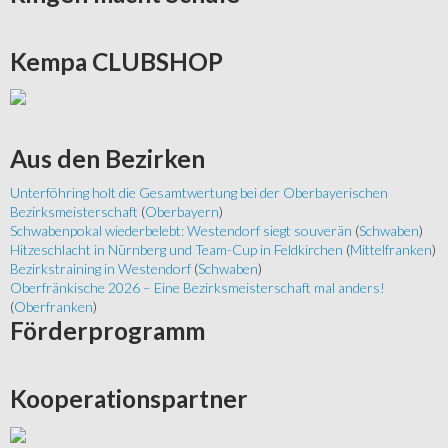
Kempa
CLUBSHOP
Aus
den Bezirken
Unterföhring holt die Gesamtwertung bei der Oberbayerischen
Bezirksmeisterschaft
(
Oberbayern
)
Schwabenpokal wiederbelebt: Westendorf siegt souverän
(
Schwaben
)
Hitzeschlacht in Nürnberg und Team-Cup in Feldkirchen
(
Mittelfranken
)
Bezirkstraining in Westendorf
(
Schwaben
)
Oberfränkische 2026 – Eine Bezirksmeisterschaft mal anders!
(
Oberfranken
)
Förderprogramm
Kooperationspartner