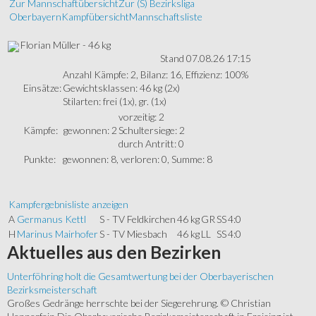
Zur Mannschaftübersicht
Zur (S) Bezirksliga
Oberbayern
Kampfübersicht
Mannschaftsliste
Florian Müller - 46 kg
Stand 07.08.26 17:15
Anzahl Kämpfe: 2, Bilanz: 16, Effizienz: 100%
Einsätze:
Gewichtsklassen: 46 kg (2x)
Stilarten: frei (1x), gr. (1x)
vorzeitig: 2
Kämpfe:
gewonnen: 2
Schultersiege: 2
durch Antritt: 0
Punkte:
gewonnen: 8, verloren: 0, Summe: 8
Kampfergebnisliste anzeigen
A
Germanus Kettl
S - TV Feldkirchen
46 kg
GR
SS
4:0
H
Marinus Mairhofer
S - TV Miesbach
46 kg
LL
SS
4:0
Aktuelles
aus den Bezirken
Unterföhring holt die Gesamtwertung bei der Oberbayerischen
Bezirksmeisterschaft
Großes Gedränge herrschte bei der Siegerehrung. © Christian