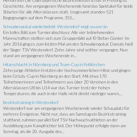
Hennerfein Die Oberbayerische Bezirksmeisterschaft in Freising ist
Geschichte. Am vergangenen Wochenende fand das Spektakel für beide
Stilarten für alle Altersklassen statt. Insgesamt standen 521
Begegnungen auf dem Programm. 355...
Schwabenpokal wiederbelebt: Westendorf siegt souverän
Ein tolles Bild zum Turnierabschluss: Alle vier teilnehmenden
Mannschaften stellten sich zum Gruppenbild auf. © Stefan Günter Im
Jahr 2016 ging es zum letzten Mal um den Schwabenpokal. Damals hieß
der Sieger TSV Westendorf. Zehn Jahre sind seither vergangen. Nun
stand am vergangenen Wochenende in...
Hitzeschlacht in Nürnberg und Team-Cup in Feldkirchen
Zehn junge Athleten trotzten der hochsommerlichen Hitze und gingen
beim Grizzly-Cup in Nürnberg an den Start. Mit etwa 170
Teilnehmerinnen und Teilnehmern aus über 20 Vereinen in den
Altersklassen U8 bis U14 war das Turnier trotz der hohen
Temperaturen, die auch in der Halle nicht direkt niedriger waren,...
Bezirkstraining in Westendorf
Westendorf war am vergangenen Wochenende wieder Schauplatz für
mehrere Ereignisse. Nicht nur, dass am Samstag ein Bezirkstraining
stattfand, nahmen parallel fünf TSV-Nachwuchsathleten an der
Ausbildung zum Kampfrichter teil. Der Höhepunkt erfolgte dann am
Sonntag, als die 20. Ausgabe des...