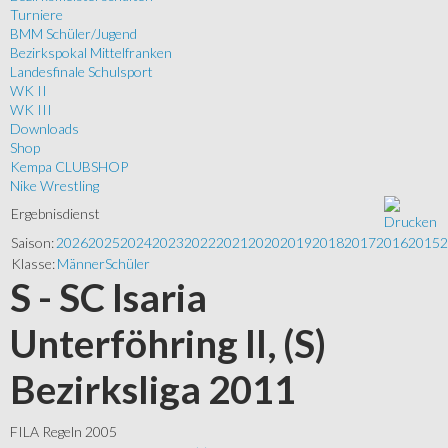
Turniere
BMM Schüler/Jugend
Bezirkspokal Mittelfranken
Landesfinale Schulsport
WK II
WK III
Downloads
Shop
Kempa CLUBSHOP
Nike Wrestling
Ergebnisdienst
Saison:
2026
2025
2024
2023
2022
2021
2020
2019
2018
2017
2016
2015
2
Klasse:
Männer
Schüler
S - SC Isaria
Unterföhring II, (S)
Bezirksliga 2011
FILA Regeln 2005