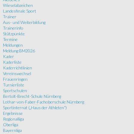
Wieselabzeichen
Landesfinale Sport
Trainer
Aus- und Weiterbildung
Trainerinfo
Stützpunkte
Termine
Meldungen
Meldung BM2026
Kader
Kaderliste
Kaderrichtlinien
Vereinswechsel
Frauenringen
Turnierliste
Sportschulen
Bertolt-Brecht-Schule Nürnberg
Lothar-von-Faber-Fachoberschule Nürnberg
Sportinternat („Haus der Athleten“)
Ergebnisse
Regionalliga
Oberliga
Bayernliga