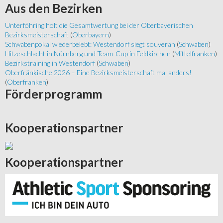
Aus
den Bezirken
Unterföhring holt die Gesamtwertung bei der Oberbayerischen
Bezirksmeisterschaft
(
Oberbayern
)
Schwabenpokal wiederbelebt: Westendorf siegt souverän
(
Schwaben
)
Hitzeschlacht in Nürnberg und Team-Cup in Feldkirchen
(
Mittelfranken
)
Bezirkstraining in Westendorf
(
Schwaben
)
Oberfränkische 2026 – Eine Bezirksmeisterschaft mal anders!
(
Oberfranken
)
Förderprogramm
Kooperationspartner
Kooperationspartner