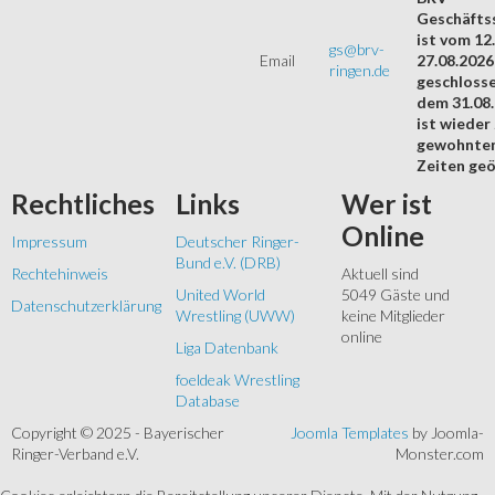
Geschäftss
ist vom 12.
gs@brv-
Email
27.08.2026
ringen.de
geschloss
dem 31.08
ist wieder
gewohnte
Zeiten geö
Rechtliches
Links
Wer
ist
Online
Impressum
Deutscher Ringer-
Bund e.V. (DRB)
Rechtehinweis
Aktuell sind
United World
5049 Gäste und
Datenschutzerklärung
Wrestling (UWW)
keine Mitglieder
online
Liga Datenbank
foeldeak Wrestling
Database
Copyright © 2025 - Bayerischer
Joomla Templates
by Joomla-
Ringer-Verband e.V.
Monster.com