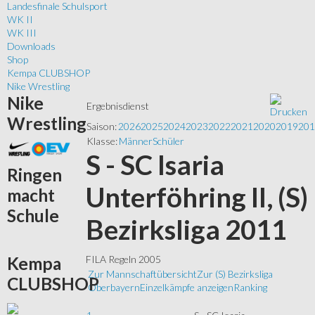
Landesfinale Schulsport
WK II
WK III
Downloads
Shop
Kempa CLUBSHOP
Nike Wrestling
Nike
Ergebnisdienst
Wrestling
Saison:
2026
2025
2024
2023
2022
2021
2020
2019
201
Klasse:
Männer
Schüler
S - SC Isaria
Ringen
Unterföhring II, (S)
macht
Schule
Bezirksliga 2011
Kempa
FILA Regeln 2005
Zur Mannschaftübersicht
Zur (S) Bezirksliga
CLUBSHOP
Oberbayern
Einzelkämpfe anzeigen
Ranking