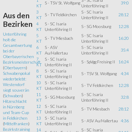
1
S - SC Isaria
S - TSV St. Wolfgang
39:0
KT
Unterföhring II
3
S - SC Isaria
Aus
den
S - TV Feldkirchen
28:12
KT
Unterföhring II
Bezirken
4
S - SC Isaria
S - SG Moosburg
12:28
KT
Unterföhring II
Unterföhring
5
S - SC Isaria
S - TV Miesbach
16:20
holt die
KT
Unterföhring II
Gesamtwertung
6
S - ASV
S - SC Isaria
35:4
bei der
KT
Au/Hallertau
Unterföhring II
Oberbayerischen
7
S - SC Isaria
S - SpVgg Freising II
16:24
Bezirksmeisterschaft
KT
Unterföhring II
(
Oberbayern
)
8
S - SC Isaria
Schwabenpokal
S - TSV St. Wolfgang
4:34
KT
Unterföhring II
wiederbelebt:
10
S - SC Isaria
Westendorf
S - TV Feldkirchen
12:28
KT
Unterföhring II
siegt souverän
11
S - SC Isaria
(
Schwaben
)
S - SG Moosburg
32:8
KT
Unterföhring II
Hitzeschlacht
12
S - SC Isaria
in Nürnberg
S - TV Miesbach
28:12
KT
Unterföhring II
und Team-Cup
13
S - SC Isaria
in Feldkirchen
S - ASV Au/Hallertau
4:36
KT
Unterföhring II
(
Mittelfranken
)
Bezirkstraining
14
S - SC Isaria