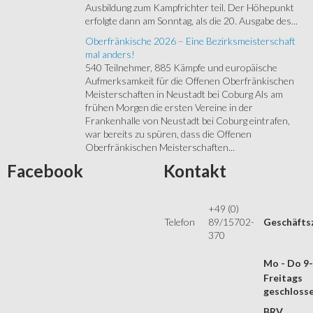
Ausbildung zum Kampfrichter teil. Der Höhepunkt
erfolgte dann am Sonntag, als die 20. Ausgabe des...
Oberfränkische 2026 – Eine Bezirksmeisterschaft
mal anders!
540 Teilnehmer, 885 Kämpfe und europäische
Aufmerksamkeit für die Offenen Oberfränkischen
Meisterschaften in Neustadt bei Coburg Als am
frühen Morgen die ersten Vereine in der
Frankenhalle von Neustadt bei Coburg eintrafen,
war bereits zu spüren, dass die Offenen
Oberfränkischen Meisterschaften...
Facebook
Kontakt
+49 (0)
Telefon
89/15702-
Geschäfts
370
Mo - Do 9
Freitags
geschloss
BRV