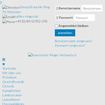
Georg-Brauchle-Ring
Benutzername
93, München
gs@brv-ringen.de
Passwort
+49 (0) 89/15702-370
Angemeldet bleiben
anmelden
Benutzername vergessen?
Passwort vergessen?
Startseite
Wir über uns
Präsidium
Geschäftsstelle
Chronik
Kampfrichter
Landestrainer
Listenführer
Ehrenmitglieder