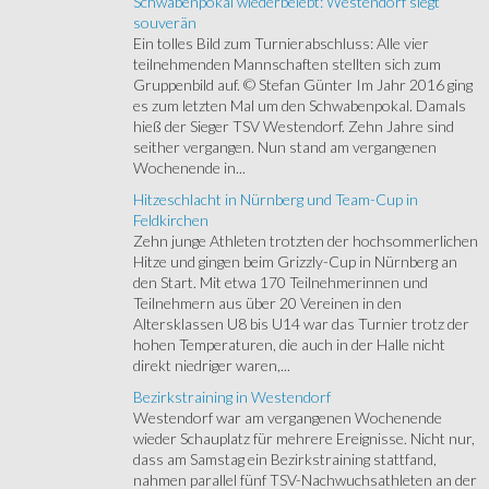
Schwabenpokal wiederbelebt: Westendorf siegt
souverän
Ein tolles Bild zum Turnierabschluss: Alle vier
teilnehmenden Mannschaften stellten sich zum
Gruppenbild auf. © Stefan Günter Im Jahr 2016 ging
es zum letzten Mal um den Schwabenpokal. Damals
hieß der Sieger TSV Westendorf. Zehn Jahre sind
seither vergangen. Nun stand am vergangenen
Wochenende in...
Hitzeschlacht in Nürnberg und Team-Cup in
Feldkirchen
Zehn junge Athleten trotzten der hochsommerlichen
Hitze und gingen beim Grizzly-Cup in Nürnberg an
den Start. Mit etwa 170 Teilnehmerinnen und
Teilnehmern aus über 20 Vereinen in den
Altersklassen U8 bis U14 war das Turnier trotz der
hohen Temperaturen, die auch in der Halle nicht
direkt niedriger waren,...
Bezirkstraining in Westendorf
Westendorf war am vergangenen Wochenende
wieder Schauplatz für mehrere Ereignisse. Nicht nur,
dass am Samstag ein Bezirkstraining stattfand,
nahmen parallel fünf TSV-Nachwuchsathleten an der