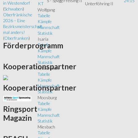
S - SpVgg Freising II
24:15
in Westendorf
KT
Unterföhring II
(
Schwaben
)
Wolfgang
Oberfränkische
Tabelle
2026 – Eine
Kämpfe
Bezirksmeisterschaft
Mannschaft
mal anders!
Statistik
(
Oberfranken
)
Isaria
Förderprogramm
Tabelle
Kämpfe
Mannschaft
Statistik
Kooperationspartner
Feldkirchen
Tabelle
Kämpfe
Kooperationspartner
Mannschaft
Statistik
Moosburg
Tabelle
Ringsport
Kämpfe
Mannschaft
Magazin
Statistik
Miesbach
Tabelle