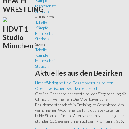
BEACH
Kämpfe
Mannschaft
WRESTLING
Statistik
AuHallertau
Tabelle
HDVT
1
Kämpfe
Mannschaft
Studio
Statistik
München
SpVgg
Tabelle
Kämpfe
Mannschaft
Statistik
Aktuelles
aus den Bezirken
Unterföhring holt die Gesamtwertung bei der
Oberbayerischen Bezirksmeisterschaft
Großes Gedränge herrschte bei der Siegerehrung. ©
Christian Hennerfein Die Oberbayerische
Bezirksmeisterschaft in Freising ist Geschichte. Am
vergangenen Wochenende fand das Spektakel für
beide Stilarten für alle Altersklassen statt. Insgesamt
standen 521 Begegnungen auf dem Programm. 355...