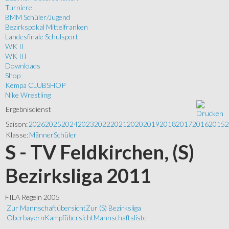
Turniere
BMM Schüler/Jugend
Bezirkspokal Mittelfranken
Landesfinale Schulsport
WK II
WK III
Downloads
Shop
Kempa CLUBSHOP
Nike Wrestling
Ergebnisdienst
Saison:
2026
2025
2024
2023
2022
2021
2020
2019
2018
2017
2016
2015
2
Klasse:
Männer
Schüler
S - TV Feldkirchen, (S)
Bezirksliga 2011
FILA Regeln 2005
Zur Mannschaftübersicht
Zur (S) Bezirksliga
Oberbayern
Kampfübersicht
Mannschaftsliste