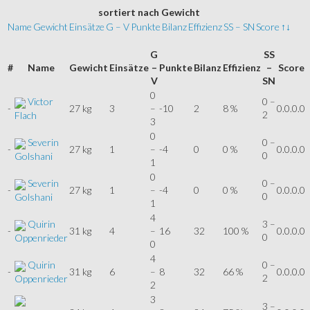
sortiert
nach Gewicht
Name
Gewicht
Einsätze
G – V
Punkte
Bilanz
Effizienz
SS – SN
Score
↑↓
G
SS
#
Name
Gewicht
Einsätze
–
Punkte
Bilanz
Effizienz
–
Score
V
SN
0
Victor
0 –
-
27 kg
3
–
-10
2
8 %
0.0.0.0
2
Flach
3
0
Severin
0 –
-
27 kg
1
–
-4
0
0 %
0.0.0.0
0
Golshani
1
0
Severin
0 –
-
27 kg
1
–
-4
0
0 %
0.0.0.0
0
Golshani
1
4
Quirin
3 –
-
31 kg
4
–
16
32
100 %
0.0.0.0
0
Oppenrieder
0
4
Quirin
0 –
-
31 kg
6
–
8
32
66 %
0.0.0.0
2
Oppenrieder
2
3
3 –