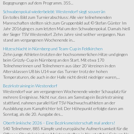
Begegnungen auf dem Programm. 355...
Schwabenpokal wiederbelebt: Westendorf siegt souverän
Ein tolles Bild zum Turnierabschluss: Alle vier teilnehmenden
Mannschaften stellten sich zum Gruppenbild auf. © Stefan Günter Im
Jahr 2016 ging es zum letzten Mal um den Schwabenpokal. Damals hieß
der Sieger TSV Westendorf. Zehn Jahre sind seither vergangen. Nun
stand am vergangenen Wochenende in...
Hitzeschlacht in Nürnberg und Team-Cup in Feldkirchen
Zehn junge Athleten trotzten der hochsommerlichen Hitze und gingen
beim Grizzly-Cup in Nürnberg an den Start. Mit etwa 170
Teilnehmerinnen und Teilnehmern aus über 20 Vereinen in den
Altersklassen U8 bis U14 war das Turnier trotz der hohen
Temperaturen, die auch in der Halle nicht direkt niedriger waren,...
Bezirkstraining in Westendorf
Westendorf war am vergangenen Wochenende wieder Schauplatz für
mehrere Ereignisse. Nicht nur, dass am Samstag ein Bezirkstraining
stattfand, nahmen parallel fünf TSV-Nachwuchsathleten an der
Ausbildung zum Kampfrichter teil. Der Höhepunkt erfolgte dann am
Sonntag, als die 20. Ausgabe des...
Oberfränkische 2026 – Eine Bezirksmeisterschaft mal anders!
540 Teilnehmer, 885 Kämpfe und europäische Aufmerksamkeit für die