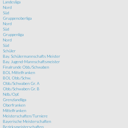
Landesliga
Nord
Süd
Gruppenoberliga
Nord
Süd
Gruppenliga
Nord
Süd
Schüler
Bay. Schülermannschafts Meister
Bay. Jugend-Mannschaftsmeister
Finalrunde Obb./Schwaben
BOL Mittelfranken
BOL Obb./Schw.
Obb./Schwaben Gr. A
Obb./Schwaben Gr. B
Ndb./Opf.
Grenzlandliga
Oberfranken
Mittelfranken
Meisterschaften/Turniere
Bayerische Meisterschaften
Bezirksmeisterschaften