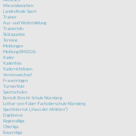
Wieselabzeichen
Landesfinale Sport
Trainer
Aus- und Weiterbildung
Trainerinfo
Stützpunkte
Termine
Meldungen
Meldung BM2026
Kader
Kaderliste
Kaderrichtlinien
Vereinswechsel
Frauenringen
Turnierliste
Sportschulen
Bertolt-Brecht-Schule Nürnberg
Lothar-von-Faber-Fachoberschule Nürnberg
Sportinternat („Haus der Athleten“)
Ergebnisse
Regionalliga
Oberliga
Bayernliga