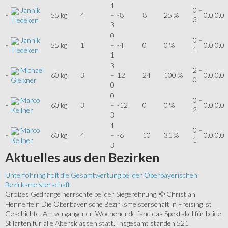
1
Jannik
0 –
-
55 kg
4
–
-8
8
25 %
0.0.0.0
3
Tiedeken
3
0
Jannik
0 –
-
55 kg
1
–
-4
0
0 %
0.0.0.0
1
Tiedeken
1
3
Michael
2 –
-
60 kg
3
–
12
24
100 %
0.0.0.0
0
Gleixner
0
0
Marco
0 –
-
60 kg
3
–
-12
0
0 %
0.0.0.0
2
Kellner
3
1
Marco
0 –
-
60 kg
4
–
-6
10
31 %
0.0.0.0
1
Kellner
3
Aktuelles
aus den Bezirken
Unterföhring holt die Gesamtwertung bei der Oberbayerischen
Bezirksmeisterschaft
Großes Gedränge herrschte bei der Siegerehrung. © Christian
Hennerfein Die Oberbayerische Bezirksmeisterschaft in Freising ist
Geschichte. Am vergangenen Wochenende fand das Spektakel für beide
Stilarten für alle Altersklassen statt. Insgesamt standen 521