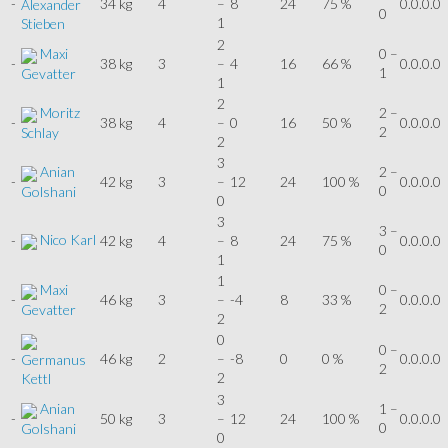
-
34 kg
4
–
8
24
75 %
0.0.0.0
Alexander
0
1
Stieben
2
Maxi
0 –
-
38 kg
3
–
4
16
66 %
0.0.0.0
1
Gevatter
1
2
Moritz
2 –
-
38 kg
4
–
0
16
50 %
0.0.0.0
2
Schlay
2
3
Anian
2 –
-
42 kg
3
–
12
24
100 %
0.0.0.0
0
Golshani
0
3
3 –
Nico Karl
-
42 kg
4
–
8
24
75 %
0.0.0.0
0
1
1
Maxi
0 –
-
46 kg
3
–
-4
8
33 %
0.0.0.0
2
Gevatter
2
0
0 –
-
46 kg
2
–
-8
0
0 %
0.0.0.0
Germanus
2
2
Kettl
3
Anian
1 –
-
50 kg
3
–
12
24
100 %
0.0.0.0
0
Golshani
0