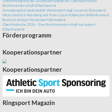
Unterföhring holt die Gesamtwertung bei der Oberbayerischen
Bezirksmeisterschaft
(
Oberbayern
)
Schwabenpokal wiederbelebt: Westendorf siegt souverän
(
Schwaben
)
Hitzeschlacht in Nürnberg und Team-Cup in Feldkirchen
(
Mittelfranken
)
Bezirkstraining in Westendorf
(
Schwaben
)
Oberfränkische 2026 – Eine Bezirksmeisterschaft mal anders!
(
Oberfranken
)
Förderprogramm
Kooperationspartner
Kooperationspartner
Ringsport
Magazin