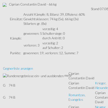
Ciprian Constantin David - 66 kg
Stand 07.08
Anzahl Kämpfe: 8, Bilanz: 39, Effizienz: 60%
Einsätze:
Gewichtsklassen: 74 kg (5x), 66 kg (3x)
Stilarten: gr. (8x)
vorzeitig: 4
gewonnen: 5
Schultersiege: 0
durch Antritt: 0
Kämpfe:
vorzeitig: 2
verloren: 3
auf Schulter: 2
Punkte:
gewonnen: 19, verloren: 12, Summe: 7
Gegnerliste anzeigen
Ciprian
mehr
Constantin David
Ciprian
Krieger,
G
74 B
Constantin David
Alexande
Ciprian
Romantzas,
G
74 B
Constan
Evangelos
David
Ciprian
Neagoe,