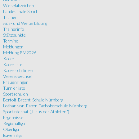
Wieselabzeichen
Landesfinale Sport
Trainer
Aus- und Weiterbildung
Trainerinfo
Stützpunkte
Termine
Meldungen
Meldung BM2026
Kader
Kaderliste
Kaderrichtlinien
Vereinswechsel
Frauenringen
Turnierliste
Sportschulen
Bertolt-Brecht-Schule Nürnberg
Lothar-von-Faber-Fachoberschule Nürnberg
Sportinternat („Haus der Athleten“)
Ergebnisse
Regionalliga
Oberliga
Bayernliga