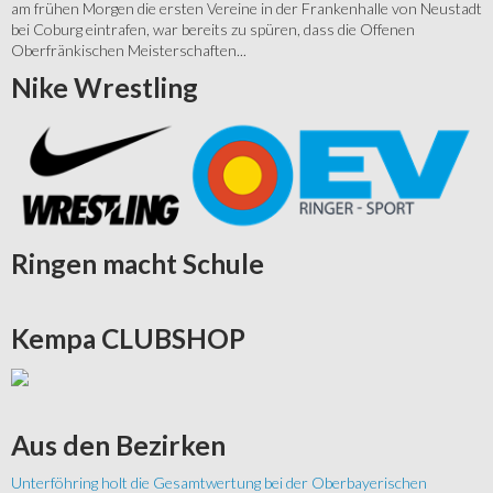
am frühen Morgen die ersten Vereine in der Frankenhalle von Neustadt
bei Coburg eintrafen, war bereits zu spüren, dass die Offenen
Oberfränkischen Meisterschaften...
Nike
Wrestling
Ringen
macht Schule
Kempa
CLUBSHOP
Aus
den Bezirken
Unterföhring holt die Gesamtwertung bei der Oberbayerischen