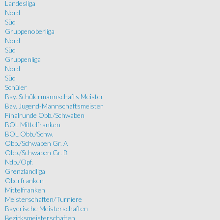
Landesliga
Nord
Süd
Gruppenoberliga
Nord
Süd
Gruppenliga
Nord
Süd
Schüler
Bay. Schülermannschafts Meister
Bay. Jugend-Mannschaftsmeister
Finalrunde Obb./Schwaben
BOL Mittelfranken
BOL Obb./Schw.
Obb./Schwaben Gr. A
Obb./Schwaben Gr. B
Ndb./Opf.
Grenzlandliga
Oberfranken
Mittelfranken
Meisterschaften/Turniere
Bayerische Meisterschaften
Bezirksmeisterschaften