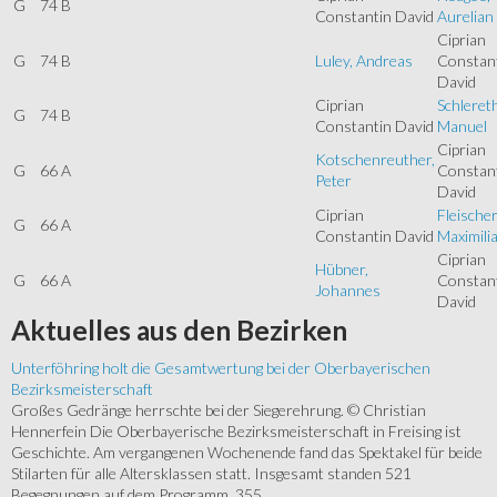
G
74 B
Constantin David
Aurelian
Ciprian
G
74 B
Luley, Andreas
Constan
David
Ciprian
Schlereth
G
74 B
Constantin David
Manuel
Ciprian
Kotschenreuther,
G
66 A
Constan
Peter
David
Ciprian
Fleischer
G
66 A
Constantin David
Maximili
Ciprian
Hübner,
G
66 A
Constan
Johannes
David
Aktuelles
aus den Bezirken
Unterföhring holt die Gesamtwertung bei der Oberbayerischen
Bezirksmeisterschaft
Großes Gedränge herrschte bei der Siegerehrung. © Christian
Hennerfein Die Oberbayerische Bezirksmeisterschaft in Freising ist
Geschichte. Am vergangenen Wochenende fand das Spektakel für beide
Stilarten für alle Altersklassen statt. Insgesamt standen 521
Begegnungen auf dem Programm. 355...