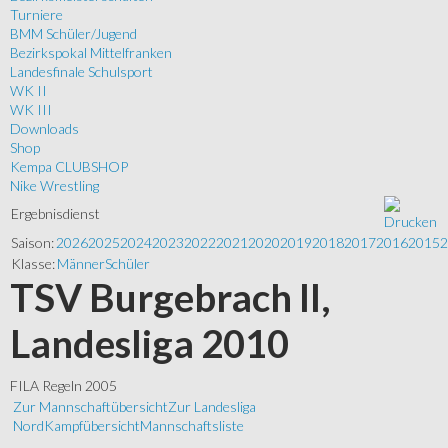
Turniere
BMM Schüler/Jugend
Bezirkspokal Mittelfranken
Landesfinale Schulsport
WK II
WK III
Downloads
Shop
Kempa CLUBSHOP
Nike Wrestling
Ergebnisdienst
Saison:
2026
2025
2024
2023
2022
2021
2020
2019
2018
2017
2016
2015
2
Klasse:
Männer
Schüler
TSV Burgebrach II,
Landesliga 2010
FILA Regeln 2005
Zur Mannschaftübersicht
Zur Landesliga
Nord
Kampfübersicht
Mannschaftsliste