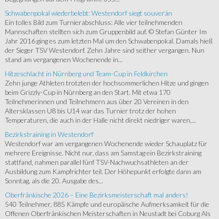
Schwabenpokal wiederbelebt: Westendorf siegt souverän
Ein tolles Bild zum Turnierabschluss: Alle vier teilnehmenden
Mannschaften stellten sich zum Gruppenbild auf. © Stefan Günter Im
Jahr 2016 ging es zum letzten Mal um den Schwabenpokal. Damals hieß
der Sieger TSV Westendorf. Zehn Jahre sind seither vergangen. Nun
stand am vergangenen Wochenende in...
Hitzeschlacht in Nürnberg und Team-Cup in Feldkirchen
Zehn junge Athleten trotzten der hochsommerlichen Hitze und gingen
beim Grizzly-Cup in Nürnberg an den Start. Mit etwa 170
Teilnehmerinnen und Teilnehmern aus über 20 Vereinen in den
Altersklassen U8 bis U14 war das Turnier trotz der hohen
Temperaturen, die auch in der Halle nicht direkt niedriger waren,...
Bezirkstraining in Westendorf
Westendorf war am vergangenen Wochenende wieder Schauplatz für
mehrere Ereignisse. Nicht nur, dass am Samstag ein Bezirkstraining
stattfand, nahmen parallel fünf TSV-Nachwuchsathleten an der
Ausbildung zum Kampfrichter teil. Der Höhepunkt erfolgte dann am
Sonntag, als die 20. Ausgabe des...
Oberfränkische 2026 – Eine Bezirksmeisterschaft mal anders!
540 Teilnehmer, 885 Kämpfe und europäische Aufmerksamkeit für die
Offenen Oberfränkischen Meisterschaften in Neustadt bei Coburg Als