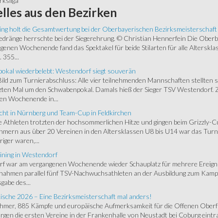
rksliga
lles
aus den Bezirken
ing holt die Gesamtwertung bei der Oberbayerischen Bezirksmeisterschaft
ränge herrschte bei der Siegerehrung. © Christian Hennerfein Die Oberbay
enen Wochenende fand das Spektakel für beide Stilarten für alle Alterskl
 355...
okal wiederbelebt: Westendorf siegt souverän
 Bild zum Turnierabschluss: Alle vier teilnehmenden Mannschaften stellten 
zten Mal um den Schwabenpokal. Damals hieß der Sieger TSV Westendorf. 
en Wochenende in...
cht in Nürnberg und Team-Cup in Feldkirchen
 Athleten trotzten der hochsommerlichen Hitze und gingen beim Grizzly-C
hmern aus über 20 Vereinen in den Altersklassen U8 bis U14 war das Turnie
riger waren,...
ining in Westendorf
 war am vergangenen Wochenende wieder Schauplatz für mehrere Ereigniss
 nahmen parallel fünf TSV-Nachwuchsathleten an der Ausbildung zum Kampfr
gabe des...
ische 2026 – Eine Bezirksmeisterschaft mal anders!
ehmer, 885 Kämpfe und europäische Aufmerksamkeit für die Offenen Oberfr
gen die ersten Vereine in der Frankenhalle von Neustadt bei Coburg eintra