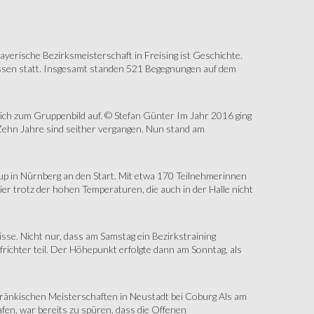
erische Bezirksmeisterschaft in Freising ist Geschichte.
assen statt. Insgesamt standen 521 Begegnungen auf dem
sich zum Gruppenbild auf. © Stefan Günter Im Jahr 2016 ging
Zehn Jahre sind seither vergangen. Nun stand am
up in Nürnberg an den Start. Mit etwa 170 Teilnehmerinnen
r trotz der hohen Temperaturen, die auch in der Halle nicht
e. Nicht nur, dass am Samstag ein Bezirkstraining
ichter teil. Der Höhepunkt erfolgte dann am Sonntag, als
änkischen Meisterschaften in Neustadt bei Coburg Als am
fen, war bereits zu spüren, dass die Offenen