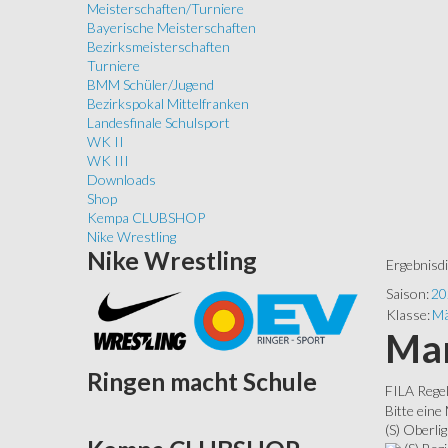
Meisterschaften/Turniere
Bayerische Meisterschaften
Bezirksmeisterschaften
Turniere
BMM Schüler/Jugend
Bezirkspokal Mittelfranken
Landesfinale Schulsport
WK II
WK III
Downloads
Shop
Kempa CLUBSHOP
Nike Wrestling
Nike
Wrestling
Ergebnisd
Saison:
20
Klasse:
Mä
Man
Ringen
macht Schule
FILA Rege
Bitte eine
(S) Oberlig