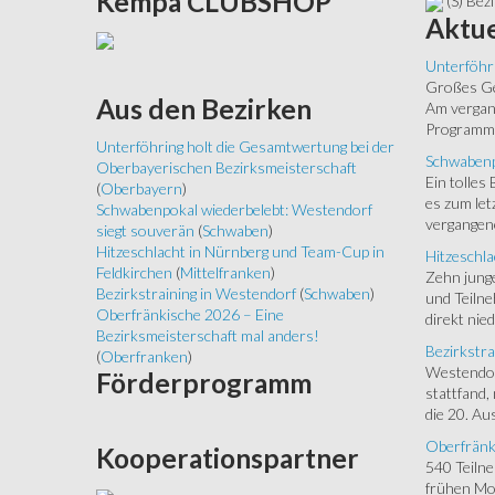
Kempa
CLUBSHOP
(S) Bezi
Aktue
Unterföhr
Großes Ged
Aus
den Bezirken
Am vergang
Programm.
Unterföhring holt die Gesamtwertung bei der
Schwabenp
Oberbayerischen Bezirksmeisterschaft
Ein tolles
(
Oberbayern
)
es zum let
Schwabenpokal wiederbelebt: Westendorf
vergangen
siegt souverän
(
Schwaben
)
Hitzeschlacht in Nürnberg und Team-Cup in
Hitzeschla
Feldkirchen
(
Mittelfranken
)
Zehn junge
Bezirkstraining in Westendorf
(
Schwaben
)
und Teilne
Oberfränkische 2026 – Eine
direkt nied
Bezirksmeisterschaft mal anders!
Bezirkstra
(
Oberfranken
)
Westendorf
Förderprogramm
stattfand,
die 20. Aus
Oberfränk
Kooperationspartner
540 Teiln
frühen Mor