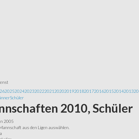
ienst
26
2025
2024
2023
2022
2021
2020
2019
2018
2017
2016
2015
2014
2013
20
nner
Schüler
nschaften 2010, Schüler
ln 2005
 Mannschaft aus den Ligen auswählen.
a