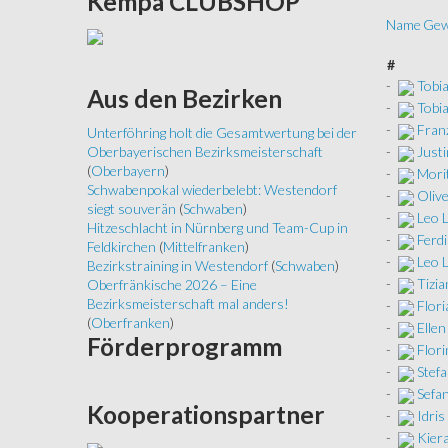
Kempa
CLUBSHOP
Name
Gew
#
-
Tobi
Aus
den Bezirken
-
Tobi
-
Franz
Unterföhring holt die Gesamtwertung bei der
-
Justi
Oberbayerischen Bezirksmeisterschaft
(
Oberbayern
)
-
Morit
Schwabenpokal wiederbelebt: Westendorf
-
Oliv
siegt souverän
(
Schwaben
)
-
Leo 
Hitzeschlacht in Nürnberg und Team-Cup in
-
Ferdi
Feldkirchen
(
Mittelfranken
)
-
Leo 
Bezirkstraining in Westendorf
(
Schwaben
)
-
Tizia
Oberfränkische 2026 – Eine
Bezirksmeisterschaft mal anders!
-
Flori
(
Oberfranken
)
-
Ellen
Förderprogramm
-
Flor
-
Stefa
-
Sefan
Kooperationspartner
-
Idris
-
Kier