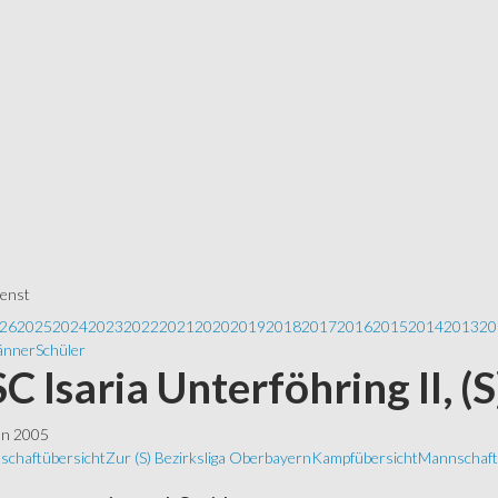
ienst
26
2025
2024
2023
2022
2021
2020
2019
2018
2017
2016
2015
2014
2013
20
nner
Schüler
 SC Isaria Unterföhring II, (
ln 2005
schaftübersicht
Zur (S) Bezirksliga Oberbayern
Kampfübersicht
Mannschafts