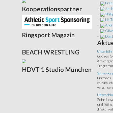
-
Franz
Kooperationspartner
-
Jan 
-
Phill
-
Lia 
-
Andi
-
Oliv
Ringsport
Magazin
-
Dag 
Aktue
BEACH
WRESTLING
Unterföhr
Großes Ged
Am vergang
Programm.
HDVT
1 Studio München
Schwabenp
Ein tolles
es zum let
vergangen
Hitzeschla
Zehn junge
und Teilne
direkt nied