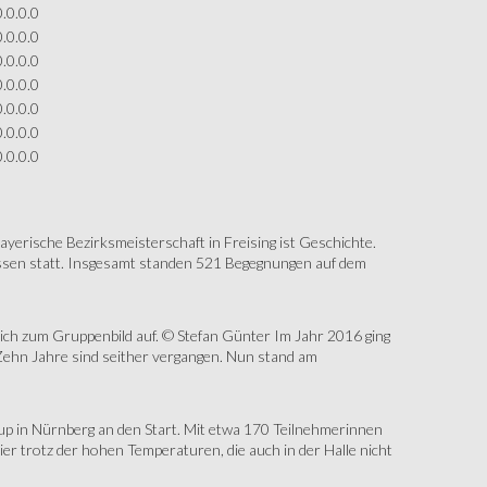
0.0.0.0
0.0.0.0
0.0.0.0
0.0.0.0
0.0.0.0
0.0.0.0
0.0.0.0
erische Bezirksmeisterschaft in Freising ist Geschichte.
assen statt. Insgesamt standen 521 Begegnungen auf dem
sich zum Gruppenbild auf. © Stefan Günter Im Jahr 2016 ging
Zehn Jahre sind seither vergangen. Nun stand am
up in Nürnberg an den Start. Mit etwa 170 Teilnehmerinnen
r trotz der hohen Temperaturen, die auch in der Halle nicht