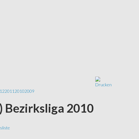
12
2011
2010
2009
S) Bezirksliga 2010
liste