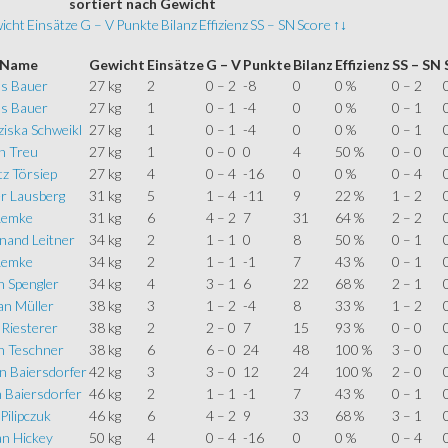
sortiert
nach Gewicht
icht
Einsätze
G – V
Punkte
Bilanz
Effizienz
SS – SN
Score
↑↓
Name
Gewicht
Einsätze
G – V
Punkte
Bilanz
Effizienz
SS – SN
as Bauer
27 kg
2
0 – 2
-8
0
0 %
0 – 2
as Bauer
27 kg
1
0 – 1
-4
0
0 %
0 – 1
iska Schweikl
27 kg
1
0 – 1
-4
0
0 %
0 – 1
n Treu
27 kg
1
0 – 0
0
4
50 %
0 – 0
z Törsiep
27 kg
4
0 – 4
-16
0
0 %
0 – 4
er Lausberg
31 kg
5
1 – 4
-11
9
22 %
1 – 2
Lemke
31 kg
6
4 – 2
7
31
64 %
2 – 2
nand Leitner
34 kg
2
1 – 1
0
8
50 %
0 – 1
Lemke
34 kg
2
1 – 1
-1
7
43 %
0 – 1
n Spengler
34 kg
4
3 – 1
6
22
68 %
2 – 1
an Müller
38 kg
3
1 – 2
-4
8
33 %
1 – 2
 Riesterer
38 kg
2
2 – 0
7
15
93 %
0 – 0
in Teschner
38 kg
6
6 – 0
24
48
100 %
3 – 0
n Baiersdorfer
42 kg
3
3 – 0
12
24
100 %
2 – 0
 Baiersdorfer
46 kg
2
1 – 1
-1
7
43 %
0 – 1
 Pilipczuk
46 kg
6
4 – 2
9
33
68 %
3 – 1
an Hickey
50 kg
4
0 – 4
-16
0
0 %
0 – 4