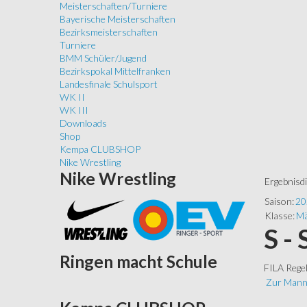
Meisterschaften/Turniere
Bayerische Meisterschaften
Bezirksmeisterschaften
Turniere
BMM Schüler/Jugend
Bezirkspokal Mittelfranken
Landesfinale Schulsport
WK II
WK III
Downloads
Shop
Kempa CLUBSHOP
Nike Wrestling
Nike
Wrestling
Ergebnisd
Saison:
20
Klasse:
Mä
S -
Ringen
macht Schule
FILA Rege
Zur Mann