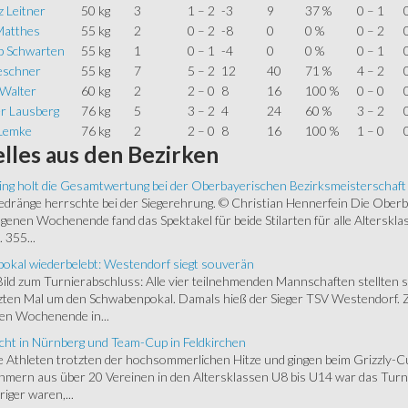
 Leitner
50 kg
3
1 – 2
-3
9
37 %
0 – 1
Matthes
55 kg
2
0 – 2
-8
0
0 %
0 – 2
ip Schwarten
55 kg
1
0 – 1
-4
0
0 %
0 – 1
Teschner
55 kg
7
5 – 2
12
40
71 %
4 – 2
 Walter
60 kg
2
2 – 0
8
16
100 %
0 – 0
er Lausberg
76 kg
5
3 – 2
4
24
60 %
3 – 2
Lemke
76 kg
2
2 – 0
8
16
100 %
1 – 0
lles
aus den Bezirken
ing holt die Gesamtwertung bei der Oberbayerischen Bezirksmeisterschaft
ränge herrschte bei der Siegerehrung. © Christian Hennerfein Die Oberbay
enen Wochenende fand das Spektakel für beide Stilarten für alle Alterskl
 355...
okal wiederbelebt: Westendorf siegt souverän
 Bild zum Turnierabschluss: Alle vier teilnehmenden Mannschaften stellten 
zten Mal um den Schwabenpokal. Damals hieß der Sieger TSV Westendorf. 
en Wochenende in...
cht in Nürnberg und Team-Cup in Feldkirchen
 Athleten trotzten der hochsommerlichen Hitze und gingen beim Grizzly-C
hmern aus über 20 Vereinen in den Altersklassen U8 bis U14 war das Turnie
riger waren,...