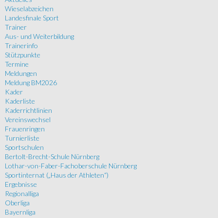
Wieselabzeichen
Landesfinale Sport
Trainer
Aus- und Weiterbildung
Trainerinfo
Stützpunkte
Termine
Meldungen
Meldung BM2026
Kader
Kaderliste
Kaderrichtlinien
Vereinswechsel
Frauenringen
Turnierliste
Sportschulen
Bertolt-Brecht-Schule Nürnberg
Lothar-von-Faber-Fachoberschule Nürnberg
Sportinternat („Haus der Athleten“)
Ergebnisse
Regionalliga
Oberliga
Bayernliga