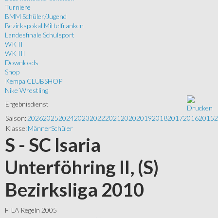
Turniere
BMM Schüler/Jugend
Bezirkspokal Mittelfranken
Landesfinale Schulsport
WK II
WK III
Downloads
Shop
Kempa CLUBSHOP
Nike Wrestling
Ergebnisdienst
Saison:
2026
2025
2024
2023
2022
2021
2020
2019
2018
2017
2016
2015
2
Klasse:
Männer
Schüler
S - SC Isaria
Unterföhring II, (S)
Bezirksliga 2010
FILA Regeln 2005