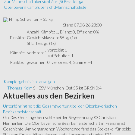
Zur Mannschaftübersicht
Zur (S) Bezirksliga
Oberbayern
Kampfübersicht
Mannschaftsliste
Phillip Schwarten - 55 kg
Stand 07.08.26 23:00
Anzahl Kämpfe: 1, Bilanz: 0, Effizienz: 0%
Einsätze:
Gewichtsklassen: 55 kg (1x)
Stilarten: gr. (1x)
vorzeitig: 1
Kämpfe:
verloren: 1
auf Schulter: 1
Punkte:
gewonnen: 0, verloren: 4, Summe: -4
Kampfergebnisliste anzeigen
H
Thomas Kelm
S - ESV München-Ost
55 kg
GR
SN
0:4
Aktuelles
aus den Bezirken
Unterföhring holt die Gesamtwertung bei der Oberbayerischen
Bezirksmeisterschaft
Großes Gedränge herrschte bei der Siegerehrung. © Christian
Hennerfein Die Oberbayerische Bezirksmeisterschaft in Freising ist
Geschichte. Am vergangenen Wochenende fand das Spektakel für beide
Stilarten für alle Altersklassen statt. Insgesamt standen 521