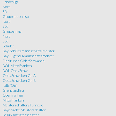
Landesliga
Nord
Süd
Gruppenoberliga
Nord
Süd
Gruppenliga
Nord
Süd
Schüler
Bay. Schülermannschafts Meister
Bay. Jugend-Mannschaftsmeister
Finalrunde Obb./Schwaben
BOL Mittelfranken
BOL Obb./Schw.
Obb./Schwaben Gr. A
Obb./Schwaben Gr. B
Ndb./Opf.
Grenzlandliga
Oberfranken
Mittelfranken
Meisterschaften/Turniere
Bayerische Meisterschaften
Bezirksmeisterschaften