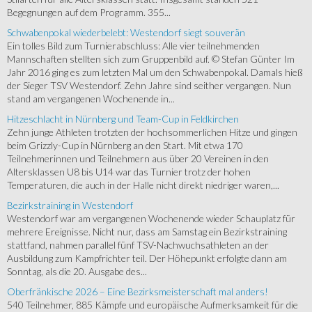
Begegnungen auf dem Programm. 355...
Schwabenpokal wiederbelebt: Westendorf siegt souverän
Ein tolles Bild zum Turnierabschluss: Alle vier teilnehmenden
Mannschaften stellten sich zum Gruppenbild auf. © Stefan Günter Im
Jahr 2016 ging es zum letzten Mal um den Schwabenpokal. Damals hieß
der Sieger TSV Westendorf. Zehn Jahre sind seither vergangen. Nun
stand am vergangenen Wochenende in...
Hitzeschlacht in Nürnberg und Team-Cup in Feldkirchen
Zehn junge Athleten trotzten der hochsommerlichen Hitze und gingen
beim Grizzly-Cup in Nürnberg an den Start. Mit etwa 170
Teilnehmerinnen und Teilnehmern aus über 20 Vereinen in den
Altersklassen U8 bis U14 war das Turnier trotz der hohen
Temperaturen, die auch in der Halle nicht direkt niedriger waren,...
Bezirkstraining in Westendorf
Westendorf war am vergangenen Wochenende wieder Schauplatz für
mehrere Ereignisse. Nicht nur, dass am Samstag ein Bezirkstraining
stattfand, nahmen parallel fünf TSV-Nachwuchsathleten an der
Ausbildung zum Kampfrichter teil. Der Höhepunkt erfolgte dann am
Sonntag, als die 20. Ausgabe des...
Oberfränkische 2026 – Eine Bezirksmeisterschaft mal anders!
540 Teilnehmer, 885 Kämpfe und europäische Aufmerksamkeit für die