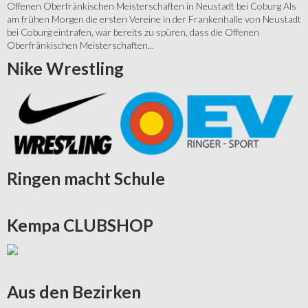
Offenen Oberfränkischen Meisterschaften in Neustadt bei Coburg Als
am frühen Morgen die ersten Vereine in der Frankenhalle von Neustadt
bei Coburg eintrafen, war bereits zu spüren, dass die Offenen
Oberfränkischen Meisterschaften...
Nike
Wrestling
Ringen
macht Schule
Kempa
CLUBSHOP
Aus
den Bezirken