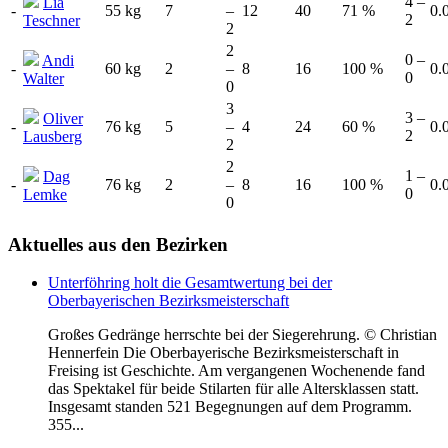
4 –
Lia
-
55 kg
7
–
12
40
71 %
0.
2
Teschner
2
2
0 –
Andi
-
60 kg
2
–
8
16
100 %
0.
0
Walter
0
3
3 –
Oliver
-
76 kg
5
–
4
24
60 %
0.
2
Lausberg
2
2
1 –
Dag
-
76 kg
2
–
8
16
100 %
0.
0
Lemke
0
Aktuelles
aus den Bezirken
Unterföhring holt die Gesamtwertung bei der
Oberbayerischen Bezirksmeisterschaft
Großes Gedränge herrschte bei der Siegerehrung. © Christian
Hennerfein Die Oberbayerische Bezirksmeisterschaft in
Freising ist Geschichte. Am vergangenen Wochenende fand
das Spektakel für beide Stilarten für alle Altersklassen statt.
Insgesamt standen 521 Begegnungen auf dem Programm.
355...