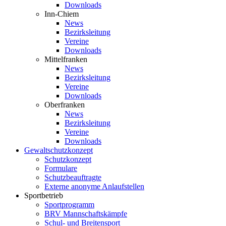
Downloads
Inn-Chiem
News
Bezirksleitung
Vereine
Downloads
Mittelfranken
News
Bezirksleitung
Vereine
Downloads
Oberfranken
News
Bezirksleitung
Vereine
Downloads
Gewaltschutzkonzept
Schutzkonzept
Formulare
Schutzbeauftragte
Externe anonyme Anlaufstellen
Sportbetrieb
Sportprogramm
BRV Mannschaftskämpfe
Schul- und Breitensport