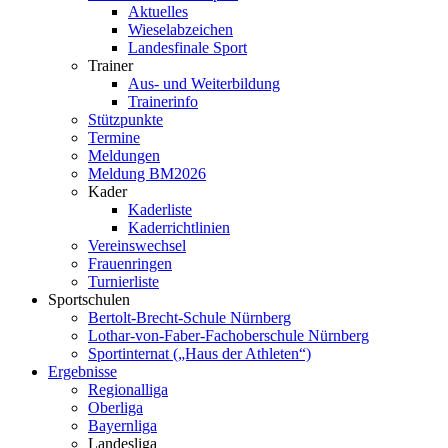
Aktuelles
Wieselabzeichen
Landesfinale Sport
Trainer
Aus- und Weiterbildung
Trainerinfo
Stützpunkte
Termine
Meldungen
Meldung BM2026
Kader
Kaderliste
Kaderrichtlinien
Vereinswechsel
Frauenringen
Turnierliste
Sportschulen
Bertolt-Brecht-Schule Nürnberg
Lothar-von-Faber-Fachoberschule Nürnberg
Sportinternat („Haus der Athleten“)
Ergebnisse
Regionalliga
Oberliga
Bayernliga
Landesliga