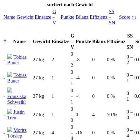
sortiert
nach Gewicht
G
SS
Name
Gewicht
Einsätze
–
Punkte
Bilanz
Effizienz
–
Score
↑↓
V
SN
G
SS
#
Name
Gewicht
Einsätze
–
Punkte
Bilanz
Effizienz
–
S
V
SN
0
0 –
Tobias
-
27 kg
2
–
-8
0
0 %
0.
2
Bauer
2
0
0 –
Tobias
-
27 kg
1
–
-4
0
0 %
0.
1
Bauer
1
0
0 –
-
27 kg
1
–
-4
0
0 %
0.
Franziska
1
1
Schweikl
0
0 –
Justin
-
27 kg
1
–
0
4
50 %
0.
0
Treu
0
0
0 –
Moritz
-
27 kg
4
–
-16
0
0 %
0.
4
Törsiep
4