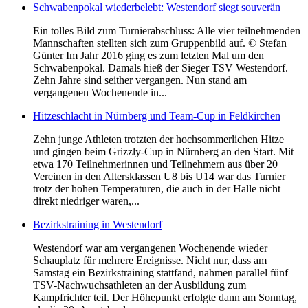
Schwabenpokal wiederbelebt: Westendorf siegt souverän
Ein tolles Bild zum Turnierabschluss: Alle vier teilnehmenden
Mannschaften stellten sich zum Gruppenbild auf. © Stefan
Günter Im Jahr 2016 ging es zum letzten Mal um den
Schwabenpokal. Damals hieß der Sieger TSV Westendorf.
Zehn Jahre sind seither vergangen. Nun stand am
vergangenen Wochenende in...
Hitzeschlacht in Nürnberg und Team-Cup in Feldkirchen
Zehn junge Athleten trotzten der hochsommerlichen Hitze
und gingen beim Grizzly-Cup in Nürnberg an den Start. Mit
etwa 170 Teilnehmerinnen und Teilnehmern aus über 20
Vereinen in den Altersklassen U8 bis U14 war das Turnier
trotz der hohen Temperaturen, die auch in der Halle nicht
direkt niedriger waren,...
Bezirkstraining in Westendorf
Westendorf war am vergangenen Wochenende wieder
Schauplatz für mehrere Ereignisse. Nicht nur, dass am
Samstag ein Bezirkstraining stattfand, nahmen parallel fünf
TSV-Nachwuchsathleten an der Ausbildung zum
Kampfrichter teil. Der Höhepunkt erfolgte dann am Sonntag,