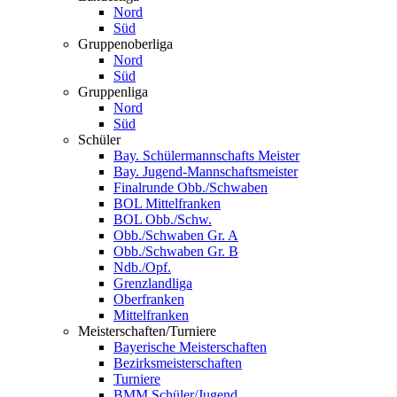
Nord
Süd
Gruppenoberliga
Nord
Süd
Gruppenliga
Nord
Süd
Schüler
Bay. Schülermannschafts Meister
Bay. Jugend-Mannschaftsmeister
Finalrunde Obb./Schwaben
BOL Mittelfranken
BOL Obb./Schw.
Obb./Schwaben Gr. A
Obb./Schwaben Gr. B
Ndb./Opf.
Grenzlandliga
Oberfranken
Mittelfranken
Meisterschaften/Turniere
Bayerische Meisterschaften
Bezirksmeisterschaften
Turniere
BMM Schüler/Jugend