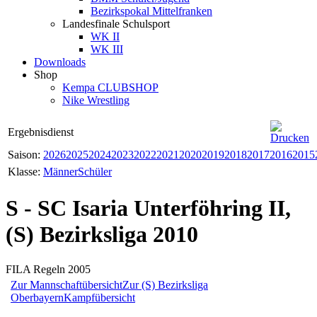
Bezirkspokal Mittelfranken
Landesfinale Schulsport
WK II
WK III
Downloads
Shop
Kempa CLUBSHOP
Nike Wrestling
Ergebnisdienst
Saison:
2026
2025
2024
2023
2022
2021
2020
2019
2018
2017
2016
2015
Klasse:
Männer
Schüler
S - SC Isaria Unterföhring II,
(S) Bezirksliga 2010
FILA Regeln 2005
Zur Mannschaftübersicht
Zur (S) Bezirksliga
Oberbayern
Kampfübersicht