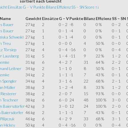
sortiert
nach Gewicht
icht
Einsätze
G – V
Punkte
Bilanz
Effizienz
SS – SN
Score
↑↓
Name
Gewicht
Einsätze
G – V
Punkte
Bilanz
Effizienz
SS – SN
as Bauer
27 kg
2
0 – 2
-8
0
0 %
0 – 2
as Bauer
27 kg
1
0 – 1
-4
0
0 %
0 – 1
iska Schweikl
27 kg
1
0 – 1
-4
0
0 %
0 – 1
n Treu
27 kg
1
0 – 0
0
4
50 %
0 – 0
z Törsiep
27 kg
4
0 – 4
-16
0
0 %
0 – 4
er Lausberg
31 kg
5
1 – 4
-11
9
22 %
1 – 2
Lemke
31 kg
6
4 – 2
7
31
64 %
2 – 2
nand Leitner
34 kg
2
1 – 1
0
8
50 %
0 – 1
Lemke
34 kg
2
1 – 1
-1
7
43 %
0 – 1
n Spengler
34 kg
4
3 – 1
6
22
68 %
2 – 1
an Müller
38 kg
3
1 – 2
-4
8
33 %
1 – 2
 Riesterer
38 kg
2
2 – 0
7
15
93 %
0 – 0
in Teschner
38 kg
6
6 – 0
24
48
100 %
3 – 0
n Baiersdorfer
42 kg
3
3 – 0
12
24
100 %
2 – 0
 Baiersdorfer
46 kg
2
1 – 1
-1
7
43 %
0 – 1
 Pilipczuk
46 kg
6
4 – 2
9
33
68 %
3 – 1
an Hickey
50 kg
4
0 – 4
-16
0
0 %
0 – 4