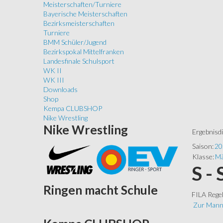
Meisterschaften/Turniere
Bayerische Meisterschaften
Bezirksmeisterschaften
Turniere
BMM Schüler/Jugend
Bezirkspokal Mittelfranken
Landesfinale Schulsport
WK II
WK III
Downloads
Shop
Kempa CLUBSHOP
Nike Wrestling
Nike
Wrestling
Ergebnisd
Saison:
20
Klasse:
Mä
S -
Ringen
macht Schule
FILA Rege
Zur Mann