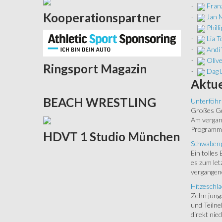
-
Franz
Kooperationspartner
-
Jan 
-
Phill
-
Lia 
-
Andi
-
Oliv
Ringsport
Magazin
-
Dag 
Aktue
BEACH
WRESTLING
Unterföhr
Großes Ged
Am vergang
Programm.
HDVT
1 Studio München
Schwabenp
Ein tolles
es zum let
vergangen
Hitzeschla
Zehn junge
und Teilne
direkt nied