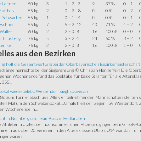
 Leitner
50 kg
3
1 – 2
-3
9
37 %
0 – 1
Matthes
55 kg
2
0 – 2
-8
0
0 %
0 – 2
ip Schwarten
55 kg
1
0 – 1
-4
0
0 %
0 – 1
Teschner
55 kg
7
5 – 2
12
40
71 %
4 – 2
 Walter
60 kg
2
2 – 0
8
16
100 %
0 – 0
er Lausberg
76 kg
5
3 – 2
4
24
60 %
3 – 2
Lemke
76 kg
2
2 – 0
8
16
100 %
1 – 0
lles
aus den Bezirken
ing holt die Gesamtwertung bei der Oberbayerischen Bezirksmeisterschaft
ränge herrschte bei der Siegerehrung. © Christian Hennerfein Die Oberbay
enen Wochenende fand das Spektakel für beide Stilarten für alle Alterskl
 355...
okal wiederbelebt: Westendorf siegt souverän
 Bild zum Turnierabschluss: Alle vier teilnehmenden Mannschaften stellten 
zten Mal um den Schwabenpokal. Damals hieß der Sieger TSV Westendorf. 
en Wochenende in...
cht in Nürnberg und Team-Cup in Feldkirchen
 Athleten trotzten der hochsommerlichen Hitze und gingen beim Grizzly-C
hmern aus über 20 Vereinen in den Altersklassen U8 bis U14 war das Turnie
riger waren,...