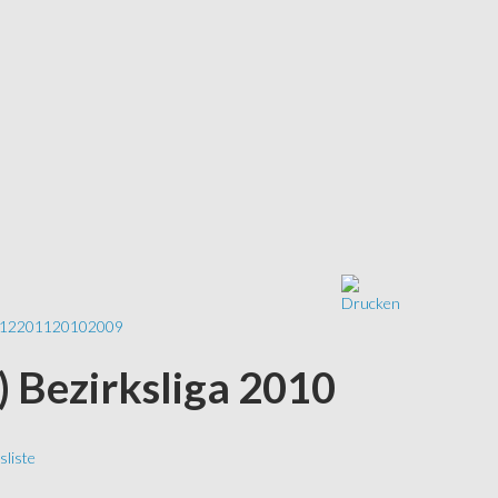
12
2011
2010
2009
S) Bezirksliga 2010
liste