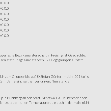
0.0.0.0
0.0.0.0
0.0.0.0
0.0.0.0
0.0.0.0
0.0.0.0
0.0.0.0
erische Bezirksmeisterschaft in Freising ist Geschichte.
assen statt. Insgesamt standen 521 Begegnungen auf dem
sich zum Gruppenbild auf. © Stefan Günter Im Jahr 2016 ging
Zehn Jahre sind seither vergangen. Nun stand am
up in Nürnberg an den Start. Mit etwa 170 Teilnehmerinnen
r trotz der hohen Temperaturen, die auch in der Halle nicht