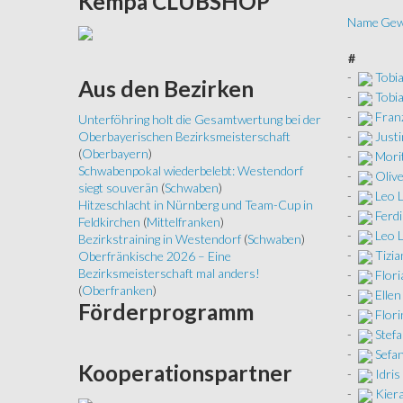
Kempa
CLUBSHOP
Name
Gew
#
-
Tobi
Aus
den Bezirken
-
Tobi
-
Franz
Unterföhring holt die Gesamtwertung bei der
-
Justi
Oberbayerischen Bezirksmeisterschaft
(
Oberbayern
)
-
Morit
Schwabenpokal wiederbelebt: Westendorf
-
Oliv
siegt souverän
(
Schwaben
)
-
Leo 
Hitzeschlacht in Nürnberg und Team-Cup in
-
Ferdi
Feldkirchen
(
Mittelfranken
)
-
Leo 
Bezirkstraining in Westendorf
(
Schwaben
)
-
Tizia
Oberfränkische 2026 – Eine
Bezirksmeisterschaft mal anders!
-
Flori
(
Oberfranken
)
-
Ellen
Förderprogramm
-
Flor
-
Stefa
-
Sefan
Kooperationspartner
-
Idris
-
Kier