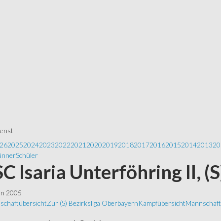
ienst
26
2025
2024
2023
2022
2021
2020
2019
2018
2017
2016
2015
2014
2013
20
nner
Schüler
 SC Isaria Unterföhring II, (
ln 2005
schaftübersicht
Zur (S) Bezirksliga Oberbayern
Kampfübersicht
Mannschafts