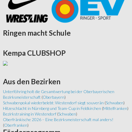
Ringen
macht Schule
Kempa
CLUBSHOP
Aus
den Bezirken
Unterföhring holt die Gesamtwertung bei der Oberbayerischen
Bezirksmeisterschaft
(
Oberbayern
)
Schwabenpokal wiederbelebt: Westendorf siegt souverän
(
Schwaben
)
Hitzeschlacht in Nürnberg und Team-Cup in Feldkirchen
(
Mittelfranken
)
Bezirkstraining in Westendorf
(
Schwaben
)
Oberfränkische 2026 – Eine Bezirksmeisterschaft mal anders!
(
Oberfranken
)