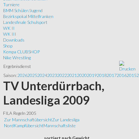
Turniere
BMM Schüler/Jugend
Bezirkspokal Mittelfranken
Landesfinale Schulsport
WK II
WK III
Downloads
Shop
Kempa CLUBSHOP
Nike Wrestling
Ergebnisdienst
Saison:
2026
2025
2024
2023
2022
2021
2020
2019
2018
2017
2016
2015
2
TV Unterdürrbach,
Landesliga 2009
FILA Regeln 2005
Zur Mannschaftübersicht
Zur Landesliga
Nord
Kampfübersicht
Mannschaftsliste
sortiert
nach Gewicht