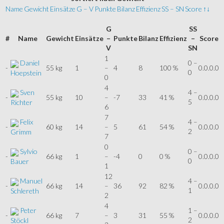
Name
Gewicht
Einsätze
G – V
Punkte
Bilanz
Effizienz
SS – SN
Score
↑↓
G
SS
#
Name
Gewicht
Einsätze
–
Punkte
Bilanz
Effizienz
–
Score
V
SN
1
Daniel
0 –
-
55 kg
1
–
4
8
100 %
0.0.0.0
0
Hoepstein
0
4
Sven
4 –
-
55 kg
10
–
-7
33
41 %
0.0.0.0
5
Richter
6
7
Felix
4 –
-
60 kg
14
–
5
61
54 %
0.0.0.0
2
Grimm
7
0
Sylvio
0 –
-
66 kg
1
–
-4
0
0 %
0.0.0.0
0
Bauer
1
12
Manuel
4 –
-
66 kg
14
–
36
92
82 %
0.0.0.0
1
Schlereth
2
4
Peter
1 –
-
66 kg
7
–
3
31
55 %
0.0.0.0
2
Stöckl