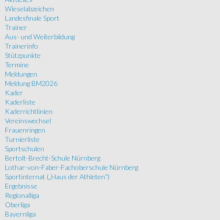
Wieselabzeichen
Landesfinale Sport
Trainer
Aus- und Weiterbildung
Trainerinfo
Stützpunkte
Termine
Meldungen
Meldung BM2026
Kader
Kaderliste
Kaderrichtlinien
Vereinswechsel
Frauenringen
Turnierliste
Sportschulen
Bertolt-Brecht-Schule Nürnberg
Lothar-von-Faber-Fachoberschule Nürnberg
Sportinternat („Haus der Athleten“)
Ergebnisse
Regionalliga
Oberliga
Bayernliga