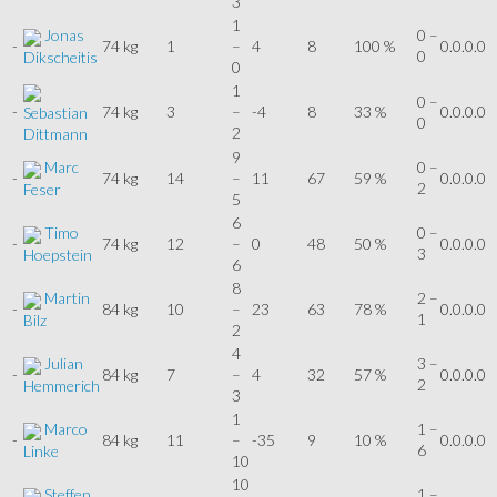
3
1
Jonas
0 –
-
74 kg
1
–
4
8
100 %
0.0.0.0
0
Dikscheitis
0
1
0 –
-
74 kg
3
–
-4
8
33 %
0.0.0.0
Sebastian
0
2
Dittmann
9
Marc
0 –
-
74 kg
14
–
11
67
59 %
0.0.0.0
2
Feser
5
6
Timo
0 –
-
74 kg
12
–
0
48
50 %
0.0.0.0
3
Hoepstein
6
8
Martin
2 –
-
84 kg
10
–
23
63
78 %
0.0.0.0
1
Bilz
2
4
Julian
3 –
-
84 kg
7
–
4
32
57 %
0.0.0.0
2
Hemmerich
3
1
Marco
1 –
-
84 kg
11
–
-35
9
10 %
0.0.0.0
6
Linke
10
10
Steffen
1 –