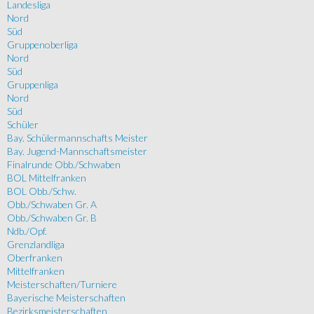
Landesliga
Nord
Süd
Gruppenoberliga
Nord
Süd
Gruppenliga
Nord
Süd
Schüler
Bay. Schülermannschafts Meister
Bay. Jugend-Mannschaftsmeister
Finalrunde Obb./Schwaben
BOL Mittelfranken
BOL Obb./Schw.
Obb./Schwaben Gr. A
Obb./Schwaben Gr. B
Ndb./Opf.
Grenzlandliga
Oberfranken
Mittelfranken
Meisterschaften/Turniere
Bayerische Meisterschaften
Bezirksmeisterschaften