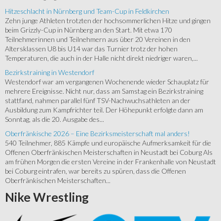
Hitzeschlacht in Nürnberg und Team-Cup in Feldkirchen
Zehn junge Athleten trotzten der hochsommerlichen Hitze und gingen
beim Grizzly-Cup in Nürnberg an den Start. Mit etwa 170
Teilnehmerinnen und Teilnehmern aus über 20 Vereinen in den
Altersklassen U8 bis U14 war das Turnier trotz der hohen
Temperaturen, die auch in der Halle nicht direkt niedriger waren,...
Bezirkstraining in Westendorf
Westendorf war am vergangenen Wochenende wieder Schauplatz für
mehrere Ereignisse. Nicht nur, dass am Samstag ein Bezirkstraining
stattfand, nahmen parallel fünf TSV-Nachwuchsathleten an der
Ausbildung zum Kampfrichter teil. Der Höhepunkt erfolgte dann am
Sonntag, als die 20. Ausgabe des...
Oberfränkische 2026 – Eine Bezirksmeisterschaft mal anders!
540 Teilnehmer, 885 Kämpfe und europäische Aufmerksamkeit für die
Offenen Oberfränkischen Meisterschaften in Neustadt bei Coburg Als
am frühen Morgen die ersten Vereine in der Frankenhalle von Neustadt
bei Coburg eintrafen, war bereits zu spüren, dass die Offenen
Oberfränkischen Meisterschaften...
Nike
Wrestling