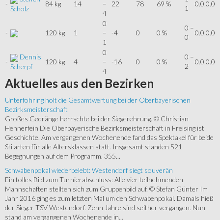
-
84 kg
14
–
22
78
69 %
0.0.0.0
1
Scholz
4
0
0 –
-
120 kg
1
–
-4
0
0 %
0.0.0.0
0
1
0
Dennis
0 –
-
120 kg
4
–
-16
0
0 %
0.0.0.0
2
Scherpf
4
Aktuelles
aus den Bezirken
Unterföhring holt die Gesamtwertung bei der Oberbayerischen
Bezirksmeisterschaft
Großes Gedränge herrschte bei der Siegerehrung. © Christian
Hennerfein Die Oberbayerische Bezirksmeisterschaft in Freising ist
Geschichte. Am vergangenen Wochenende fand das Spektakel für beide
Stilarten für alle Altersklassen statt. Insgesamt standen 521
Begegnungen auf dem Programm. 355...
Schwabenpokal wiederbelebt: Westendorf siegt souverän
Ein tolles Bild zum Turnierabschluss: Alle vier teilnehmenden
Mannschaften stellten sich zum Gruppenbild auf. © Stefan Günter Im
Jahr 2016 ging es zum letzten Mal um den Schwabenpokal. Damals hieß
der Sieger TSV Westendorf. Zehn Jahre sind seither vergangen. Nun
stand am vergangenen Wochenende in...