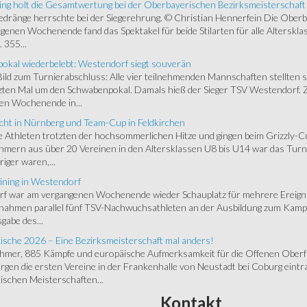
ing holt die Gesamtwertung bei der Oberbayerischen Bezirksmeisterschaft
ränge herrschte bei der Siegerehrung. © Christian Hennerfein Die Oberbay
enen Wochenende fand das Spektakel für beide Stilarten für alle Alterskl
 355...
okal wiederbelebt: Westendorf siegt souverän
 Bild zum Turnierabschluss: Alle vier teilnehmenden Mannschaften stellten 
zten Mal um den Schwabenpokal. Damals hieß der Sieger TSV Westendorf. 
en Wochenende in...
cht in Nürnberg und Team-Cup in Feldkirchen
 Athleten trotzten der hochsommerlichen Hitze und gingen beim Grizzly-C
hmern aus über 20 Vereinen in den Altersklassen U8 bis U14 war das Turnie
riger waren,...
ining in Westendorf
 war am vergangenen Wochenende wieder Schauplatz für mehrere Ereigniss
 nahmen parallel fünf TSV-Nachwuchsathleten an der Ausbildung zum Kampfr
gabe des...
ische 2026 – Eine Bezirksmeisterschaft mal anders!
ehmer, 885 Kämpfe und europäische Aufmerksamkeit für die Offenen Oberfr
gen die ersten Vereine in der Frankenhalle von Neustadt bei Coburg eintra
schen Meisterschaften...
Kontakt