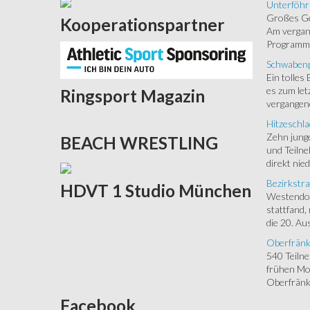
Unterföhr
Großes Ged
Kooperationspartner
Am vergang
Programm.
Schwabenp
Ein tolles
es zum let
Ringsport
Magazin
vergangen
Hitzeschla
Zehn junge
BEACH
WRESTLING
und Teilne
direkt nied
Bezirkstra
HDVT
1 Studio München
Westendorf
stattfand,
die 20. Aus
Oberfränk
540 Teiln
frühen Mor
Oberfränki
Facebook