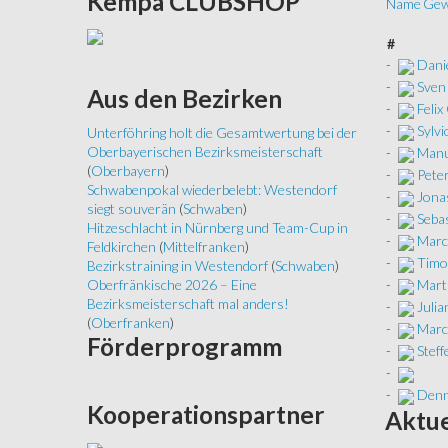
Kempa
CLUBSHOP
Name
Gew
#
-
Dani
-
Sven
Aus
den Bezirken
-
Feli
-
Sylvi
Unterföhring holt die Gesamtwertung bei der
Oberbayerischen Bezirksmeisterschaft
-
Manu
(
Oberbayern
)
-
Peter
Schwabenpokal wiederbelebt: Westendorf
-
Jonas
siegt souverän
(
Schwaben
)
-
Seba
Hitzeschlacht in Nürnberg und Team-Cup in
-
Marc
Feldkirchen
(
Mittelfranken
)
-
Timo
Bezirkstraining in Westendorf
(
Schwaben
)
-
Marti
Oberfränkische 2026 – Eine
Bezirksmeisterschaft mal anders!
-
Juli
(
Oberfranken
)
-
Marc
Förderprogramm
-
Steff
-
-
Denn
Kooperationspartner
Aktue