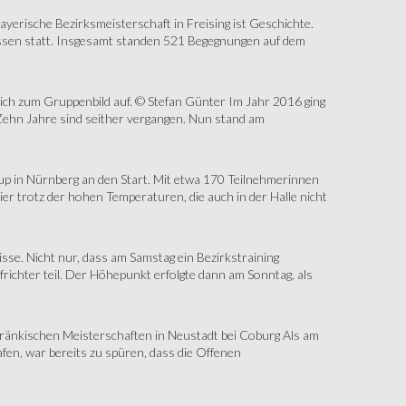
erische Bezirksmeisterschaft in Freising ist Geschichte.
assen statt. Insgesamt standen 521 Begegnungen auf dem
sich zum Gruppenbild auf. © Stefan Günter Im Jahr 2016 ging
Zehn Jahre sind seither vergangen. Nun stand am
up in Nürnberg an den Start. Mit etwa 170 Teilnehmerinnen
r trotz der hohen Temperaturen, die auch in der Halle nicht
e. Nicht nur, dass am Samstag ein Bezirkstraining
ichter teil. Der Höhepunkt erfolgte dann am Sonntag, als
änkischen Meisterschaften in Neustadt bei Coburg Als am
fen, war bereits zu spüren, dass die Offenen