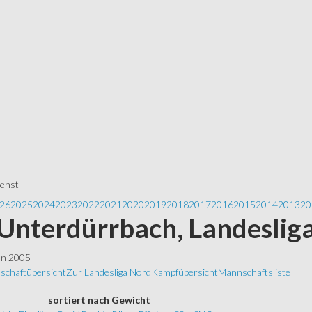
ienst
26
2025
2024
2023
2022
2021
2020
2019
2018
2017
2016
2015
2014
2013
20
Unterdürrbach, Landeslig
ln 2005
schaftübersicht
Zur Landesliga Nord
Kampfübersicht
Mannschaftsliste
sortiert
nach Gewicht