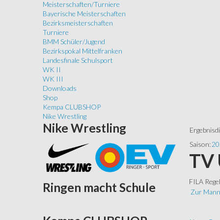
Meisterschaften/Turniere
Bayerische Meisterschaften
Bezirksmeisterschaften
Turniere
BMM Schüler/Jugend
Bezirkspokal Mittelfranken
Landesfinale Schulsport
WK II
WK III
Downloads
Shop
Kempa CLUBSHOP
Nike Wrestling
Nike
Wrestling
Ergebnisd
Saison:
20
TV 
FILA Rege
Ringen
macht Schule
Zur Mann