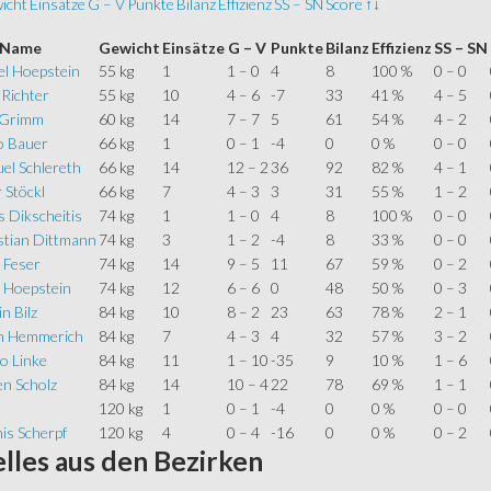
icht
Einsätze
G – V
Punkte
Bilanz
Effizienz
SS – SN
Score
↑↓
Name
Gewicht
Einsätze
G – V
Punkte
Bilanz
Effizienz
SS – SN
el Hoepstein
55 kg
1
1 – 0
4
8
100 %
0 – 0
 Richter
55 kg
10
4 – 6
-7
33
41 %
4 – 5
x Grimm
60 kg
14
7 – 7
5
61
54 %
4 – 2
o Bauer
66 kg
1
0 – 1
-4
0
0 %
0 – 0
el Schlereth
66 kg
14
12 – 2
36
92
82 %
4 – 1
 Stöckl
66 kg
7
4 – 3
3
31
55 %
1 – 2
 Dikscheitis
74 kg
1
1 – 0
4
8
100 %
0 – 0
stian Dittmann
74 kg
3
1 – 2
-4
8
33 %
0 – 0
 Feser
74 kg
14
9 – 5
11
67
59 %
0 – 2
 Hoepstein
74 kg
12
6 – 6
0
48
50 %
0 – 3
n Bilz
84 kg
10
8 – 2
23
63
78 %
2 – 1
an Hemmerich
84 kg
7
4 – 3
4
32
57 %
3 – 2
o Linke
84 kg
11
1 – 10
-35
9
10 %
1 – 6
en Scholz
84 kg
14
10 – 4
22
78
69 %
1 – 1
120 kg
1
0 – 1
-4
0
0 %
0 – 0
is Scherpf
120 kg
4
0 – 4
-16
0
0 %
0 – 2
lles
aus den Bezirken