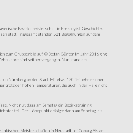
erische Bezirksmeisterschaft in Freising ist Geschichte.
assen statt. Insgesamt standen 521 Begegnungen auf dem
sich zum Gruppenbild auf. © Stefan Günter Im Jahr 2016 ging
Zehn Jahre sind seither vergangen. Nun stand am
up in Nürnberg an den Start. Mit etwa 170 Teilnehmerinnen
r trotz der hohen Temperaturen, die auch in der Halle nicht
e. Nicht nur, dass am Samstag ein Bezirkstraining
ichter teil. Der Höhepunkt erfolgte dann am Sonntag, als
änkischen Meisterschaften in Neustadt bei Coburg Als am