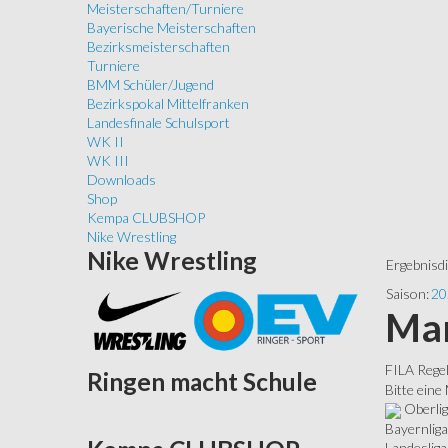
Meisterschaften/Turniere
Bayerische Meisterschaften
Bezirksmeisterschaften
Turniere
BMM Schüler/Jugend
Bezirkspokal Mittelfranken
Landesfinale Schulsport
WK II
WK III
Downloads
Shop
Kempa CLUBSHOP
Nike Wrestling
Nike
Wrestling
Ergebnisd
Saison:
20
Man
FILA Rege
Ringen
macht Schule
Bitte eine
Oberli
Bayernliga
Landesliga