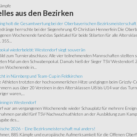
kämpfe
lles
aus den Bezirken
ing holt die Gesamtwertung bei der Oberbayerischen Bezirksmeisterschaft
ränge herrschte bei der Siegerehrung. © Christian Hennerfein Die Oberbay
enen Wochenende fand das Spektakel für beide Stilarten für alle Alterskl
 355...
okal wiederbelebt: Westendorf siegt souverän
 Bild zum Turnierabschluss: Alle vier teilnehmenden Mannschaften stellten 
zten Mal um den Schwabenpokal. Damals hieß der Sieger TSV Westendorf. 
en Wochenende in...
cht in Nürnberg und Team-Cup in Feldkirchen
 Athleten trotzten der hochsommerlichen Hitze und gingen beim Grizzly-C
hmern aus über 20 Vereinen in den Altersklassen U8 bis U14 war das Turnie
riger waren,...
ining in Westendorf
 war am vergangenen Wochenende wieder Schauplatz für mehrere Ereigniss
 nahmen parallel fünf TSV-Nachwuchsathleten an der Ausbildung zum Kampfr
gabe des...
ische 2026 – Eine Bezirksmeisterschaft mal anders!
ehmer, 885 Kämpfe und europäische Aufmerksamkeit für die Offenen Oberfr