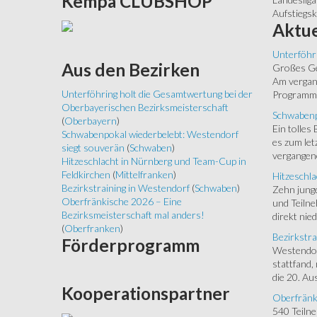
Kempa
CLUBSHOP
Aufstiegs
Aktue
Unterföhr
Aus
den Bezirken
Großes Ged
Am vergang
Unterföhring holt die Gesamtwertung bei der
Programm.
Oberbayerischen Bezirksmeisterschaft
Schwabenp
(
Oberbayern
)
Ein tolles
Schwabenpokal wiederbelebt: Westendorf
es zum let
siegt souverän
(
Schwaben
)
vergangen
Hitzeschlacht in Nürnberg und Team-Cup in
Feldkirchen
(
Mittelfranken
)
Hitzeschla
Bezirkstraining in Westendorf
(
Schwaben
)
Zehn junge
Oberfränkische 2026 – Eine
und Teilne
Bezirksmeisterschaft mal anders!
direkt nied
(
Oberfranken
)
Bezirkstra
Förderprogramm
Westendorf
stattfand,
die 20. Aus
Kooperationspartner
Oberfränk
540 Teiln