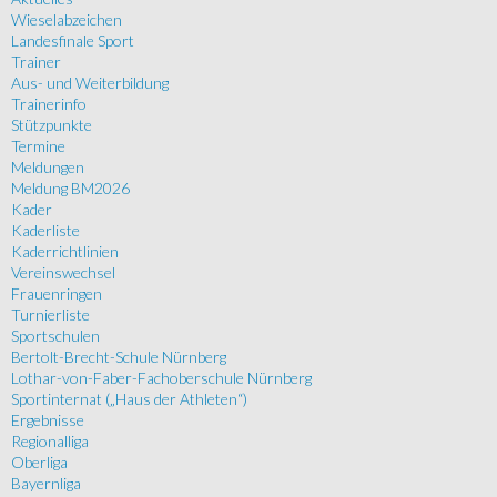
Wieselabzeichen
Landesfinale Sport
Trainer
Aus- und Weiterbildung
Trainerinfo
Stützpunkte
Termine
Meldungen
Meldung BM2026
Kader
Kaderliste
Kaderrichtlinien
Vereinswechsel
Frauenringen
Turnierliste
Sportschulen
Bertolt-Brecht-Schule Nürnberg
Lothar-von-Faber-Fachoberschule Nürnberg
Sportinternat („Haus der Athleten“)
Ergebnisse
Regionalliga
Oberliga
Bayernliga