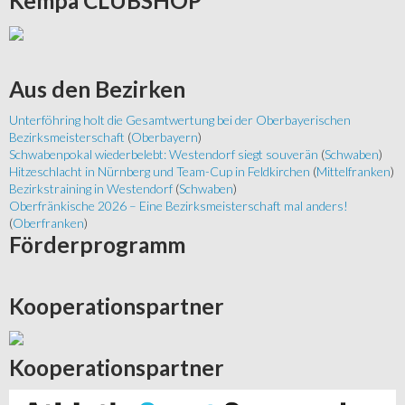
Kempa
CLUBSHOP
Aus
den Bezirken
Unterföhring holt die Gesamtwertung bei der Oberbayerischen
Bezirksmeisterschaft
(
Oberbayern
)
Schwabenpokal wiederbelebt: Westendorf siegt souverän
(
Schwaben
)
Hitzeschlacht in Nürnberg und Team-Cup in Feldkirchen
(
Mittelfranken
)
Bezirkstraining in Westendorf
(
Schwaben
)
Oberfränkische 2026 – Eine Bezirksmeisterschaft mal anders!
(
Oberfranken
)
Förderprogramm
Kooperationspartner
Kooperationspartner