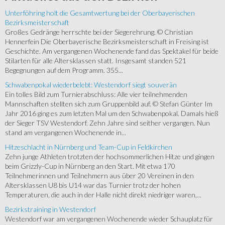
Unterföhring holt die Gesamtwertung bei der Oberbayerischen
Bezirksmeisterschaft
Großes Gedränge herrschte bei der Siegerehrung. © Christian
Hennerfein Die Oberbayerische Bezirksmeisterschaft in Freising ist
Geschichte. Am vergangenen Wochenende fand das Spektakel für beide
Stilarten für alle Altersklassen statt. Insgesamt standen 521
Begegnungen auf dem Programm. 355...
Schwabenpokal wiederbelebt: Westendorf siegt souverän
Ein tolles Bild zum Turnierabschluss: Alle vier teilnehmenden
Mannschaften stellten sich zum Gruppenbild auf. © Stefan Günter Im
Jahr 2016 ging es zum letzten Mal um den Schwabenpokal. Damals hieß
der Sieger TSV Westendorf. Zehn Jahre sind seither vergangen. Nun
stand am vergangenen Wochenende in...
Hitzeschlacht in Nürnberg und Team-Cup in Feldkirchen
Zehn junge Athleten trotzten der hochsommerlichen Hitze und gingen
beim Grizzly-Cup in Nürnberg an den Start. Mit etwa 170
Teilnehmerinnen und Teilnehmern aus über 20 Vereinen in den
Altersklassen U8 bis U14 war das Turnier trotz der hohen
Temperaturen, die auch in der Halle nicht direkt niedriger waren,...
Bezirkstraining in Westendorf
Westendorf war am vergangenen Wochenende wieder Schauplatz für