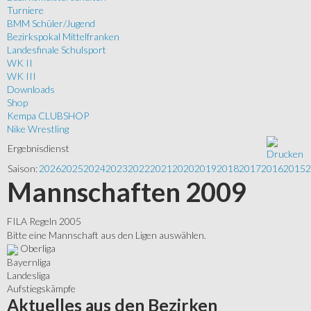
Turniere
BMM Schüler/Jugend
Bezirkspokal Mittelfranken
Landesfinale Schulsport
WK II
WK III
Downloads
Shop
Kempa CLUBSHOP
Nike Wrestling
Ergebnisdienst
Saison:
2026
2025
2024
2023
2022
2021
2020
2019
2018
2017
2016
2015
2
Mannschaften 2009
FILA Regeln 2005
Bitte eine Mannschaft aus den Ligen auswählen.
Oberliga
Bayernliga
Landesliga
Aufstiegskämpfe
Aktuelles
aus den Bezirken