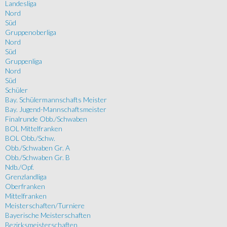
Landesliga
Nord
Süd
Gruppenoberliga
Nord
Süd
Gruppenliga
Nord
Süd
Schüler
Bay. Schülermannschafts Meister
Bay. Jugend-Mannschaftsmeister
Finalrunde Obb./Schwaben
BOL Mittelfranken
BOL Obb./Schw.
Obb./Schwaben Gr. A
Obb./Schwaben Gr. B
Ndb./Opf.
Grenzlandliga
Oberfranken
Mittelfranken
Meisterschaften/Turniere
Bayerische Meisterschaften
Bezirksmeisterschaften