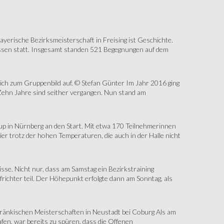
erische Bezirksmeisterschaft in Freising ist Geschichte.
assen statt. Insgesamt standen 521 Begegnungen auf dem
sich zum Gruppenbild auf. © Stefan Günter Im Jahr 2016 ging
Zehn Jahre sind seither vergangen. Nun stand am
up in Nürnberg an den Start. Mit etwa 170 Teilnehmerinnen
r trotz der hohen Temperaturen, die auch in der Halle nicht
e. Nicht nur, dass am Samstag ein Bezirkstraining
ichter teil. Der Höhepunkt erfolgte dann am Sonntag, als
änkischen Meisterschaften in Neustadt bei Coburg Als am
fen, war bereits zu spüren, dass die Offenen