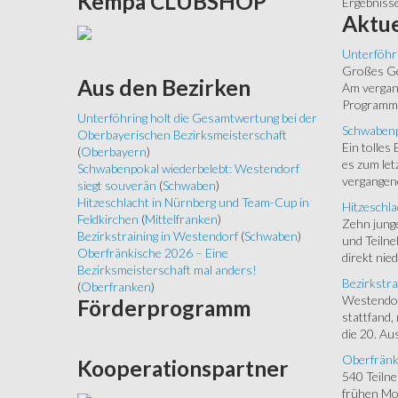
Kempa
CLUBSHOP
Ergebniss
Aktue
Unterföhr
Großes Ged
Aus
den Bezirken
Am vergang
Programm.
Unterföhring holt die Gesamtwertung bei der
Schwabenp
Oberbayerischen Bezirksmeisterschaft
Ein tolles
(
Oberbayern
)
es zum let
Schwabenpokal wiederbelebt: Westendorf
vergangen
siegt souverän
(
Schwaben
)
Hitzeschlacht in Nürnberg und Team-Cup in
Hitzeschla
Feldkirchen
(
Mittelfranken
)
Zehn junge
Bezirkstraining in Westendorf
(
Schwaben
)
und Teilne
Oberfränkische 2026 – Eine
direkt nied
Bezirksmeisterschaft mal anders!
Bezirkstra
(
Oberfranken
)
Westendorf
Förderprogramm
stattfand,
die 20. Aus
Oberfränk
Kooperationspartner
540 Teiln
frühen Mor