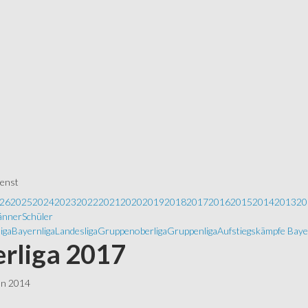
ienst
26
2025
2024
2023
2022
2021
2020
2019
2018
2017
2016
2015
2014
2013
20
nner
Schüler
iga
Bayernliga
Landesliga
Gruppenoberliga
Gruppenliga
Aufstiegskämpfe Baye
rliga 2017
ln 2014