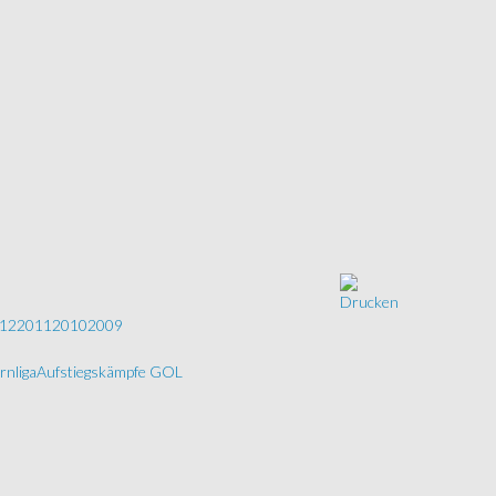
12
2011
2010
2009
rnliga
Aufstiegskämpfe GOL