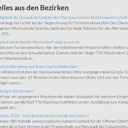
e
lles
aus den Bezirken
ing holt die Gesamtwertung bei der Oberbayerischen Bezirksmeisterschaft
ränge herrschte bei der Siegerehrung. © Christian Hennerfein Die Oberbay
enen Wochenende fand das Spektakel für beide Stilarten für alle Alterskl
 355...
okal wiederbelebt: Westendorf siegt souverän
 Bild zum Turnierabschluss: Alle vier teilnehmenden Mannschaften stellten 
zten Mal um den Schwabenpokal. Damals hieß der Sieger TSV Westendorf. 
en Wochenende in...
cht in Nürnberg und Team-Cup in Feldkirchen
 Athleten trotzten der hochsommerlichen Hitze und gingen beim Grizzly-C
hmern aus über 20 Vereinen in den Altersklassen U8 bis U14 war das Turnie
riger waren,...
ining in Westendorf
 war am vergangenen Wochenende wieder Schauplatz für mehrere Ereigniss
 nahmen parallel fünf TSV-Nachwuchsathleten an der Ausbildung zum Kampfr
gabe des...
ische 2026 – Eine Bezirksmeisterschaft mal anders!
ehmer, 885 Kämpfe und europäische Aufmerksamkeit für die Offenen Oberfr
gen die ersten Vereine in der Frankenhalle von Neustadt bei Coburg eintra