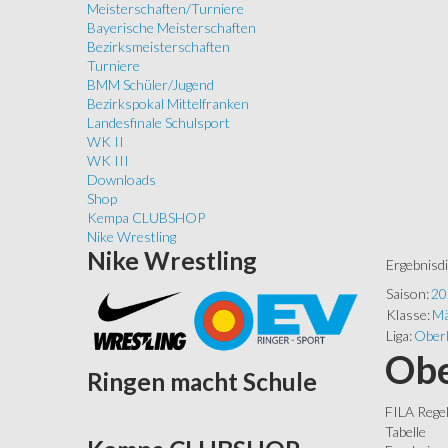
Meisterschaften/Turniere
Bayerische Meisterschaften
Bezirksmeisterschaften
Turniere
BMM Schüler/Jugend
Bezirkspokal Mittelfranken
Landesfinale Schulsport
WK II
WK III
Downloads
Shop
Kempa CLUBSHOP
Nike Wrestling
Nike
Wrestling
Ergebnisd
Saison:
20
Klasse:
Mä
Liga:
Oberl
Obe
Ringen
macht Schule
FILA Rege
Tabelle