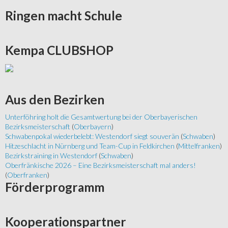
Ringen
macht Schule
Kempa
CLUBSHOP
Aus
den Bezirken
Unterföhring holt die Gesamtwertung bei der Oberbayerischen
Bezirksmeisterschaft
(
Oberbayern
)
Schwabenpokal wiederbelebt: Westendorf siegt souverän
(
Schwaben
)
Hitzeschlacht in Nürnberg und Team-Cup in Feldkirchen
(
Mittelfranken
)
Bezirkstraining in Westendorf
(
Schwaben
)
Oberfränkische 2026 – Eine Bezirksmeisterschaft mal anders!
(
Oberfranken
)
Förderprogramm
Kooperationspartner