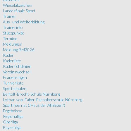
Wieselabzeichen
Landesfinale Sport
Trainer
Aus- und Weiterbildung
Trainerinfo
Stützpunkte
Termine
Meldungen
Meldung BM2026
Kader
Kaderliste
Kaderrichtlinien
Vereinswechsel
Frauenringen
Turnierliste
Sportschulen
Bertolt-Brecht-Schule Nürnberg
Lothar-von-Faber-Fachoberschule Nürnberg
Sportinternat („Haus der Athleten“)
Ergebnisse
Regionalliga
Oberliga
Bayernliga