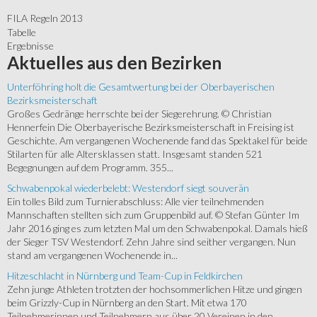
FILA Regeln 2013
Tabelle
Ergebnisse
Aktuelles
aus den Bezirken
Unterföhring holt die Gesamtwertung bei der Oberbayerischen
Bezirksmeisterschaft
Großes Gedränge herrschte bei der Siegerehrung. © Christian
Hennerfein Die Oberbayerische Bezirksmeisterschaft in Freising ist
Geschichte. Am vergangenen Wochenende fand das Spektakel für beide
Stilarten für alle Altersklassen statt. Insgesamt standen 521
Begegnungen auf dem Programm. 355...
Schwabenpokal wiederbelebt: Westendorf siegt souverän
Ein tolles Bild zum Turnierabschluss: Alle vier teilnehmenden
Mannschaften stellten sich zum Gruppenbild auf. © Stefan Günter Im
Jahr 2016 ging es zum letzten Mal um den Schwabenpokal. Damals hieß
der Sieger TSV Westendorf. Zehn Jahre sind seither vergangen. Nun
stand am vergangenen Wochenende in...
Hitzeschlacht in Nürnberg und Team-Cup in Feldkirchen
Zehn junge Athleten trotzten der hochsommerlichen Hitze und gingen
beim Grizzly-Cup in Nürnberg an den Start. Mit etwa 170
Teilnehmerinnen und Teilnehmern aus über 20 Vereinen in den