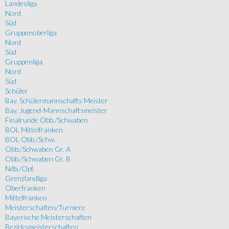
Landesliga
Nord
Süd
Gruppenoberliga
Nord
Süd
Gruppenliga
Nord
Süd
Schüler
Bay. Schülermannschafts Meister
Bay. Jugend-Mannschaftsmeister
Finalrunde Obb./Schwaben
BOL Mittelfranken
BOL Obb./Schw.
Obb./Schwaben Gr. A
Obb./Schwaben Gr. B
Ndb./Opf.
Grenzlandliga
Oberfranken
Mittelfranken
Meisterschaften/Turniere
Bayerische Meisterschaften
Bezirksmeisterschaften