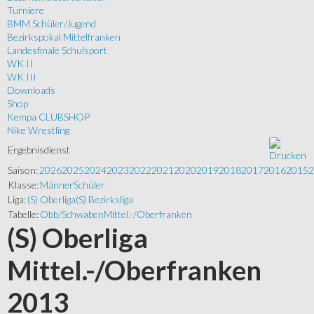
Turniere
BMM Schüler/Jugend
Bezirkspokal Mittelfranken
Landesfinale Schulsport
WK II
WK III
Downloads
Shop
Kempa CLUBSHOP
Nike Wrestling
Ergebnisdienst
Saison:
2026
2025
2024
2023
2022
2021
2020
2019
2018
2017
2016
2015
2
Klasse:
Männer
Schüler
Liga:
(S) Oberliga
(S) Bezirksliga
Tabelle:
Obb/Schwaben
Mittel.-/Oberfranken
(S) Oberliga
Mittel.-/Oberfranken
2013